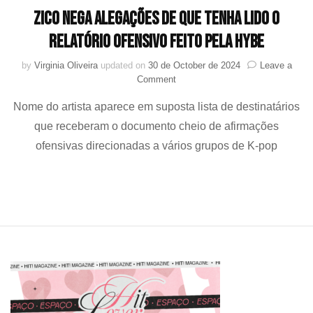
ZICO nega alegações de que tenha lido o
relatório ofensivo feito pela HYBE
by
Virginia Oliveira
updated on
30 de October de 2024
Leave a
on
Comment
ZICO
Nome do artista aparece em suposta lista de destinatários
nega
alegações
que receberam o documento cheio de afirmações
de
ofensivas direcionadas a vários grupos de K-pop
que
tenha
lido
o
relatório
ofensivo
feito
pela
HYBE