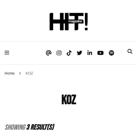
Se é HIT, está aqui!
HIT!Magazine
Home
KOZ
KOZ
Showing
3 Result(s)