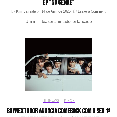
EP “No Genre”
on
by
Kim Safraide
on
14 de April de 2025
Leave a Comment
BOYN
Um mini teaser animado foi lançado
anuncia
seu
comeba
com
o
4º
EP
“No
Genre”
HIT!NEWS
,
K-POP
BOYNEXTDOOR anuncia comeback com o seu 1º