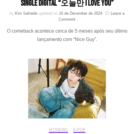
single digital “오늘만 I LOVE YOU”
by
Kim Safraide
updated on
16 de December de 2024
Leave a
on
Comment
BOYNEXTDOOR
O comeback acontece cerca de 5 meses após seu último
anuncia
comeback
lançamento com “Nice Guy”.
com
o
seu
1º
single
digital
“오
늘
만
I
LOVE
YOU”
HIT!NEWS
,
K-POP