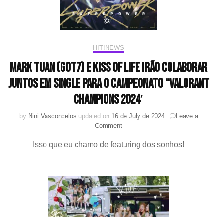
HIT!NEWS
Mark Tuan (GOT7) e KISS OF LIFE irão colaborar
juntos em single para o campeonato “VALORANT
Champions 2024′
by
Nini Vasconcelos
updated on
16 de July de 2024
Leave a
on
Comment
Mark
Isso que eu chamo de featuring dos sonhos!
Tuan
(GOT7)
e
KISS
OF
LIFE
irão
colaborar