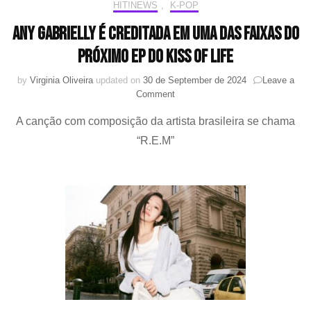
“R.E.M”
HIT!NEWS
,
K-POP
Any Gabrielly é creditada em uma das faixas do
próximo EP do KISS OF LIFE
by
Virginia Oliveira
updated on
30 de September de 2024
Leave a
on
Comment
Any
A canção com composição da artista brasileira se chama
Gabrielly
é
“R.E.M”
creditada
em
uma
das
faixas
do
próximo
EP
do
KISS
OF
LIFE