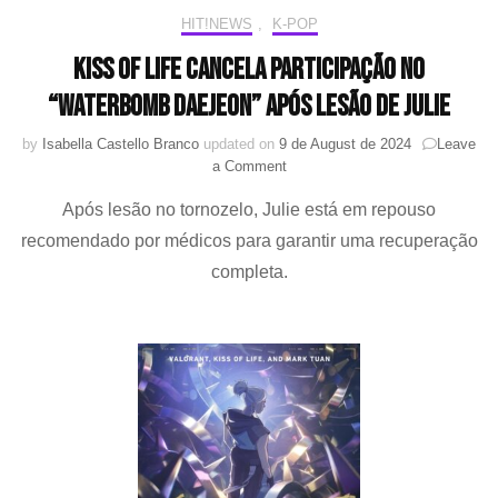
HIT!NEWS
,
K-POP
KISS OF LIFE cancela participação no
“WATERBOMB Daejeon” após lesão de Julie
by
Isabella Castello Branco
updated on
9 de August de 2024
Leave
on
a Comment
KISS
Após lesão no tornozelo, Julie está em repouso
OF
LIFE
recomendado por médicos para garantir uma recuperação
cancela
completa.
participação
no
“WATERBOMB
Daejeon”
após
lesão
de
Julie