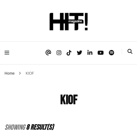
Se é HIT, está aqui!
HIT!Magazine
Home
KIOF
KIOF
Showing
8 Result(s)