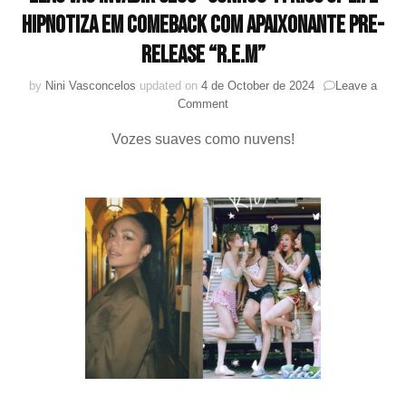
hipnotiza em comeback com apaixonante pre-
release “R.E.M”
by
Nini Vasconcelos
updated on
4 de October de 2024
Leave a
on
Comment
Elas
Vozes suaves como nuvens!
vão
invadir
seus
“sonhos”!
:
KISS
OF
LIFE
hipnotiza
em
comeback
com
apaixonante
pre-
release