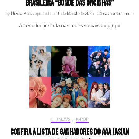
brasileira “Bonde das Oncinhas”
on
by
Hévila Vilela
updated on
16 de March de 2025
Leave a Comment
Na
A trend foi postada nas redes sociais do grupo
e
Jul
(K
OF
LI
fa
a
tre
bra
“B
da
On
HIT!NEWS
,
K-POP
Confira a lista de ganhadores do AAA (Asian