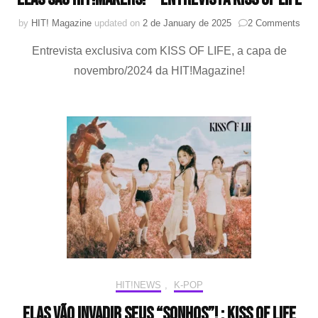
on
by
HIT! Magazine
updated on
2 de January de 2025
2 Comments
Elas
Entrevista exclusiva com KISS OF LIFE, a capa de
são
HIT!
novembro/2024 da HIT!Magazine!
—
Entr
KIS
OF
LIF
HIT!NEWS
,
K-POP
Elas vão invadir seus “sonhos”! : KISS OF LIFE