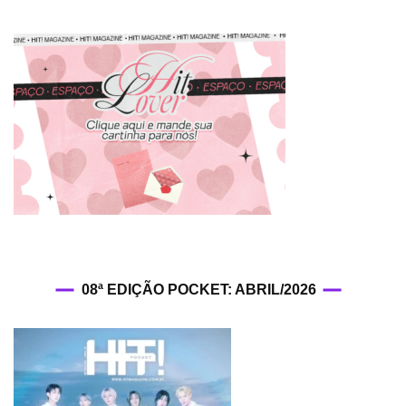
:
KISS
OF
LIFE
traz
energia
de
verão
em
“Sticky”
08ª EDIÇÃO POCKET: ABRIL/2026