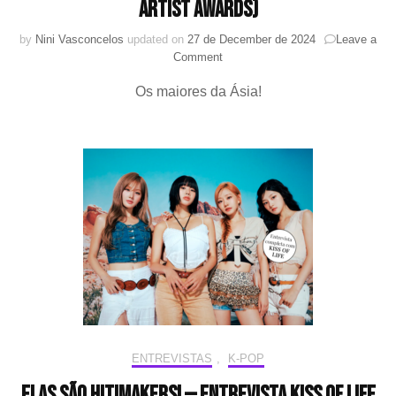
Artist Awards)
by
Nini Vasconcelos
updated on
27 de December de 2024
Leave a
on
Comment
Confira
Os maiores da Ásia!
a
lista
de
ganhadores
do
AAA
(Asian
Artist
Awards)
ENTREVISTAS
,
K-POP
Elas são HIT!Makers! — Entrevista KISS OF LIFE