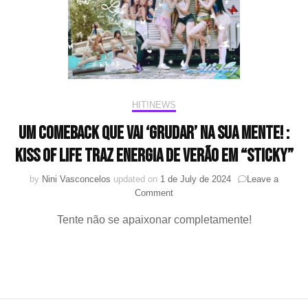
juntos
em
single
para
o
campeonato
“VALORANT
Champions
HIT!NEWS
2024′
Um comeback que vai ‘grudar’ na sua mente! :
KISS OF LIFE traz energia de verão em “Sticky”
by
Nini Vasconcelos
updated on
1 de July de 2024
Leave a
on
Comment
Um
Tente não se apaixonar completamente!
comeback
que
vai
‘grudar’
na
sua
mente!