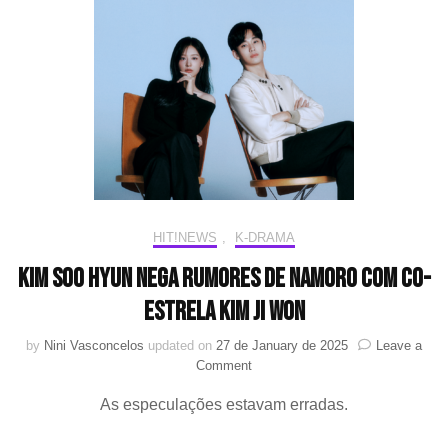
Kim
Soo-
hyun
HIT!NEWS
,
K-DRAMA
Kim Soo Hyun nega rumores de namoro com co-
estrela Kim Ji Won
by
Nini Vasconcelos
updated on
27 de January de 2025
Leave a
on
Comment
Kim
As especulações estavam erradas.
Soo
Hyun
nega