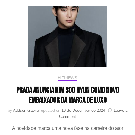
rumores
de
namoro
com
co-
estrela
Kim
Ji
Won
HIT!NEWS
Prada anuncia Kim Soo Hyun como novo
embaixador da marca de luxo
by
Addson Gabriel
updated on
19 de December de 2024
Leave a
on
Comment
Prada
A novidade marca uma nova fase na carreira do ator
anuncia
Kim