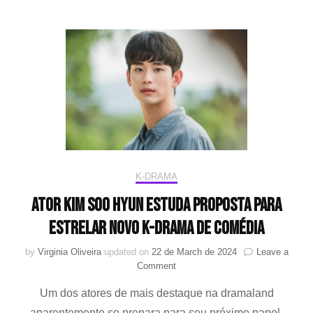
Soo
Hyun
como
novo
embaixador
da
marca
de
luxo
K-DRAMA
Ator Kim Soo Hyun estuda proposta para
estrelar novo K-drama de comédia
by
Virginia Oliveira
updated on
22 de March de 2024
Leave a
on
Comment
Ator
Um dos atores de mais destaque na dramaland
Kim
Soo
aparentemente se prepara para seu próximo papel,