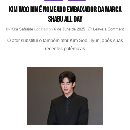
Kim Woo Bin é nomeado embaixador da marca
SHABU ALL DAY
on
by
Kim Safraide
updated on
6 de June de 2025
Leave a Comment
Ki
O ator substitui o também ator Kim Soo Hyun, após suas
Wo
Bin
recentes polêmicas
é
no
emb
da
mar
SH
AL
DA