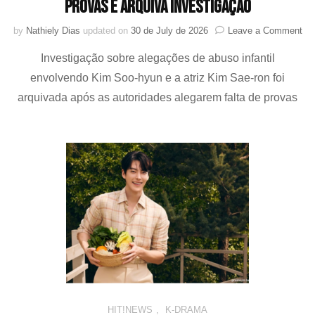
provas e arquiva investigação
on
by
Nathiely Dias
updated on
30 de July de 2026
Leave a Comment
Ca
Investigação sobre alegações de abuso infantil
Ki
So
envolvendo Kim Soo-hyun e a atriz Kim Sae-ron foi
hyu
arquivada após as autoridades alegarem falta de provas
pol
ale
fal
de
pro
e
arq
inv
HIT!NEWS
,
K-DRAMA