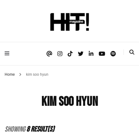
Se é HIT, está aqui!
HIT!Magazine
Home
kim soo hyun
kim soo hyun
Showing
8 Result(s)