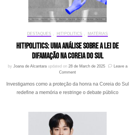
Coreia
do
Sul
DESTAQUES
,
HIT!POLITICS
,
MATÉRIAS
HIT!Politics: Uma análise sobre a Lei de
Difamação na Coreia do Sul
by
Joana de Alcantara
updated on
28 de March de 2025
Leave a
on
Comment
HIT!Politics:
Investigamos como a proteção da honra na Coreia do Sul
Uma
análise
redefine a memória e restringe o debate público
sobre
a
Lei
de
Difamação
na
Coreia