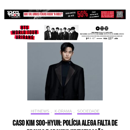
HIT!NEWS
,
K-DRAMA
,
SOCIEDADE
Caso Kim Soo-hyun: polícia alega falta de