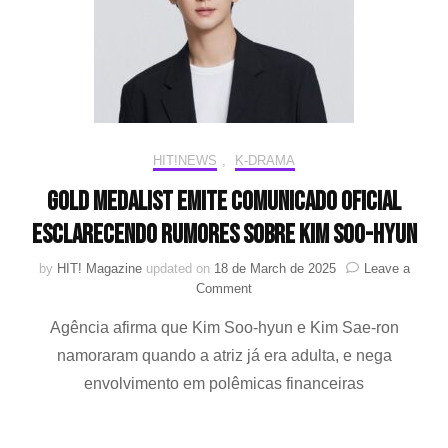
do
Sul
HIT!NEWS
,
K-DRAMA
Gold Medalist emite comunicado oficial
esclarecendo rumores sobre Kim Soo-hyun
by
HIT! Magazine
updated on
18 de March de 2025
Leave a
on
Comment
Gold
Agência afirma que Kim Soo-hyun e Kim Sae-ron
Medalist
emite
namoraram quando a atriz já era adulta, e nega
comunicado
envolvimento em polêmicas financeiras
oficial
esclarecendo
rumores
sobre