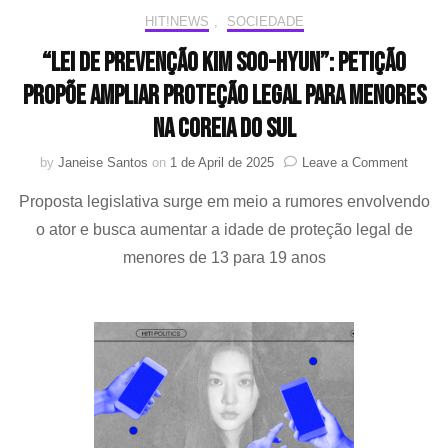
HIT!NEWS
,
SOCIEDADE
“Lei de Prevenção Kim Soo-hyun”: petição
propõe ampliar proteção legal para menores
na Coreia do Sul
on
by
Janeise Santos
on
1 de April de 2025
Leave a Comment
“Lei
Proposta legislativa surge em meio a rumores envolvendo
de
Preve
o ator e busca aumentar a idade de proteção legal de
Kim
menores de 13 para 19 anos
Soo-
hyun”:
petiçã
propõe
amplia
proteç
legal
para
menor
na