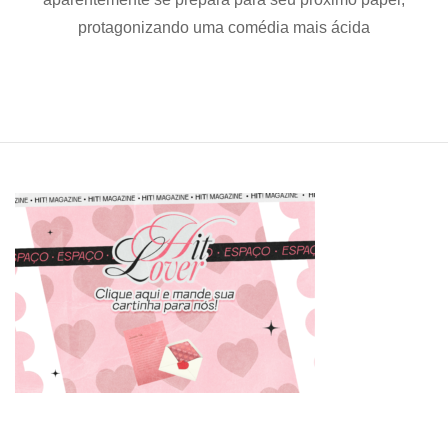
Hyun
protagonizando uma comédia mais ácida
estuda
proposta
para
estrelar
novo
K-
drama
de
comédia