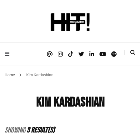
Se é HIT, está aqui!
HIT!Magazine
Home
Kim Kardashian
Kim Kardashian
Showing
3 Result(s)