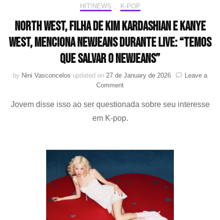
HIT!NEWS
,
K-POP
North West, filha de Kim Kardashian e Kanye
West, menciona NewJeans durante live: “temos
que salvar o NewJeans”
by
Nini Vasconcelos
updated on
27 de January de 2026
Leave a
on
Comment
North
Jovem disse isso ao ser questionada sobre seu interesse
West,
filha
em K-pop.
de
Kim
Kardashian
e
Kanye
West,
menciona
NewJeans
durante
live: