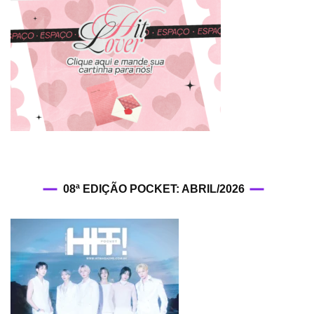
Kim
Karda
08ª EDIÇÃO POCKET: ABRIL/2026