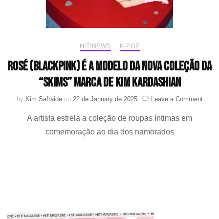
“temos
que
salvar
o
NewJeans”
HIT!NEWS
,
K-POP
Rosé (BLACKPINK) é a modelo da nova coleção da
“SKIMS” marca de Kim Kardashian
on
by
Kim Safraide
on
22 de January de 2025
Leave a Comment
Rosé
A artista estrela a coleção de roupas íntimas em
(BLA
é
comemoração ao dia dos namorados
a
mode
da
nova
coleç
da
“SKI
marc
de