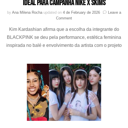
ideal para campanha Nike x SKIMS
by
Ana Milena Rocha
updated on
4 de February de 2026
Leave a
on
Comment
Kim
Kim Kardashian afirma que a escolha da integrante do
Kardashian
destaca
BLACKPINK se deu pela performance, estética feminina
LISA
inspirada no balé e envolvimento da artista com o projeto
como
escolha
ideal
para
campanha
Nike
x
SKIMS