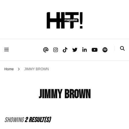
Se é HIT, está aqui!
HIT!Magazine
Home
JIMMY BROWN
JIMMY BROWN
Showing
2 Result(s)