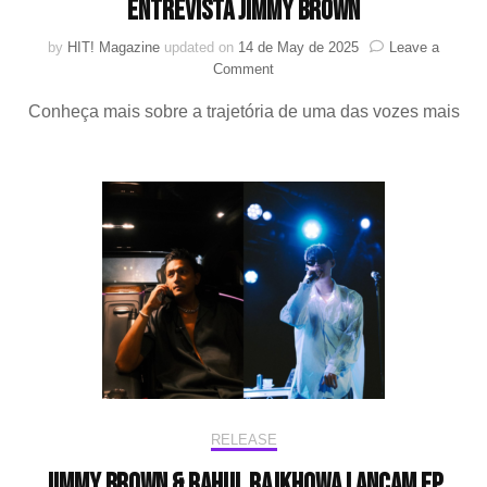
Entrevista Jimmy Brown
by
HIT! Magazine
updated on
14 de May de 2025
Leave a
on
Comment
O
Conheça mais sobre a trajetória de uma das vozes mais
artista
por
trás
da
vulnerabilidade
—
Entrevista
Jimmy
Brown
RELEASE
Jimmy Brown & Rahul Rajkhowa lançam EP