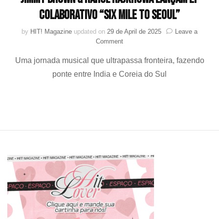
colaborativo “SIX MILE TO SEOUL”
by
HIT! Magazine
updated on
29 de April de 2025
Leave a
on
Comment
Jimmy
Uma jornada musical que ultrapassa fronteira, fazendo
Brown
&
ponte entre India e Coreia do Sul
Rahul
Rajkhowa lançam
EP
colaborativo
“SIX
MILE
TO
SEOUL”