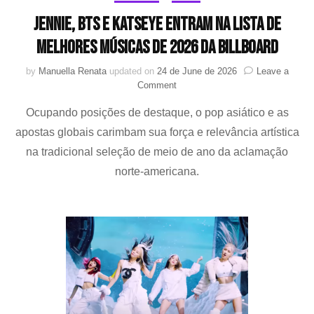
Jennie, BTS e KATSEYE entram na lista de
melhores músicas de 2026 da Billboard
by
Manuella Renata
updated on
24 de June de 2026
Leave a
on
Comment
Jennie,
Ocupando posições de destaque, o pop asiático e as
BTS
e
apostas globais carimbam sua força e relevância artística
KATSEYE
na tradicional seleção de meio de ano da aclamação
entram
na
norte-americana.
lista
de
melhores
músicas
de
2026
da
Billboard