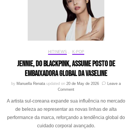
coreografia
de
“How
You
Like
That”
HIT!NEWS
,
K-POP
Jennie, do BLACKPINK, assume posto de
embaixadora global da Vaseline
by
Manuella Renata
updated on
20 de May de 2026
Leave a
on
Comment
Jennie,
A artista sul-coreana expande sua influência no mercado
do
BLACKPINK,
de beleza ao representar as novas linhas de alta
assume
performance da marca, reforçando a tendência global do
posto
de
cuidado corporal avançado.
embaixadora