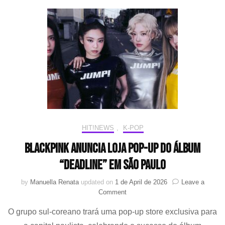
ROSÉ,
Kpop
Demon
Hunters
e
mais;
veja
os
vencedores
do
“iHeartRadio
Music
Awards
HIT!NEWS
,
K-POP
2026”
BLACKPINK anuncia loja pop-up do álbum
“DEADLINE” em são Paulo
by
Manuella Renata
updated on
1 de April de 2026
Leave a
on
Comment
BLACKPINK
O grupo sul-coreano trará uma pop-up store exclusiva para
anuncia
loja