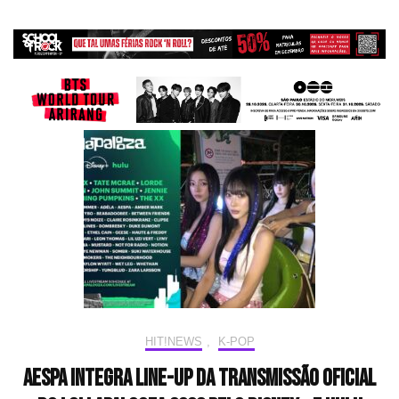
HIT!NEWS
,
K-POP
aespa integra line-up da transmissão oficial