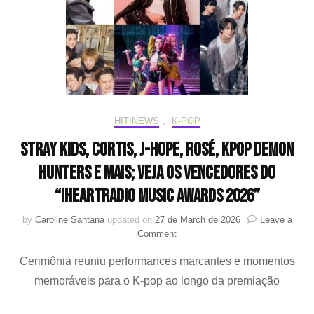
mundo
pela
revista
TIME
HIT!NEWS
,
K-POP
Stray Kids, CORTIS, j-hope, ROSÉ, Kpop Demon
Hunters e mais; veja os vencedores do
“iHeartRadio Music Awards 2026”
by
Caroline Santana
updated on
27 de March de 2026
Leave a
on
Comment
Stray
Cerimônia reuniu performances marcantes e momentos
Kids,
CORTIS,
memoráveis para o K-pop ao longo da premiação
j-
hope,