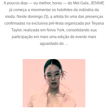
A poucos dias — ou melhor, horas — do Met Gala, JENNIE
ant
pre
já começa a movimentar os holofotes da indústria da
no
moda. Neste domingo (3), a artista foi uma das presenças
Me
Gal
confirmadas na exclusiva pré-festa organizada por Teyana
apó
Taylor, realizada em Nova York, consolidando sua
apa
participação em mais uma edição do evento mais
em
pré
aguardado do …
fes
exc
em
No
Yor