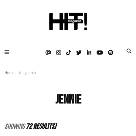
Se é HIT, está aqui!
HIT!Magazine
Home
jennie
jennie
Showing
72 Result(s)