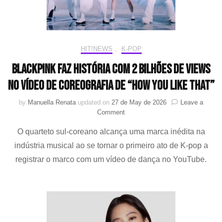
HIT!NEWS
,
K-POP
BLACKPINK faz história com 2 bilhões de views
no vídeo de coreografia de “How You Like That”
by
Manuella Renata
updated on
27 de May de 2026
Leave a
on
Comment
BLACKPINK
O quarteto sul-coreano alcança uma marca inédita na
faz
história
indústria musical ao se tornar o primeiro ato de K-pop a
com
registrar o marco com um vídeo de dança no YouTube.
2
bilhões
de
views
no
vídeo
de