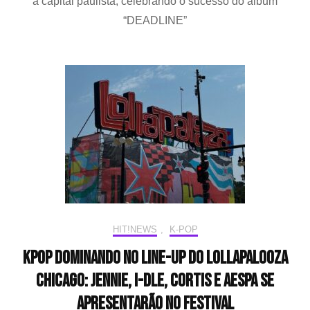
a capital paulista, celebrando o sucesso do álbum
pop-
“DEADLINE”
up
do
álbum
“DEADLINE”
em
são
Paulo
HIT!NEWS
,
K-POP
KPOP dominando no line-up do Lollapalooza
Chicago: JENNIE, i-dle, CORTIS e aespa se
apresentarão no festival