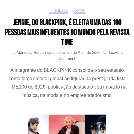
HIT!NEWS
,
K-POP
JENNIE, do BLACKPINK, é eleita uma das 100
pessoas mais influentes do mundo pela revista
TIME
by
Manuella Renata
updated on
29 de April de 2026
Leave a
on
Comment
JENNIE,
A integrante do BLACKPINK consolida o seu estatuto
do
BLACKPINK,
como força cultural global ao figurar na prestigiada lista
é
TIME100 de 2026; publicação destaca o seu impacto na
eleita
uma
música, na moda e no empreendedorismo
das
100
pessoas
mais
influentes
do