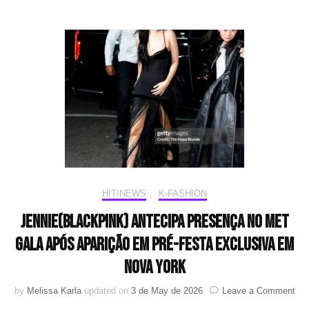
global
da
Vaseline
HIT!NEWS
,
K-FASHION
JENNIE(BLACKPINK) antecipa presença no Met
Gala após aparição em pré-festa exclusiva em
Nova York
on
by
Melissa Karla
updated on
3 de May de 2026
Leave a Comment
JE