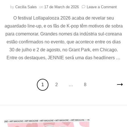
on
by
Cecilia Sales
on
17 de March de 2026
Leave a Comment
KPOP
O festival Lollapalooza 2026 acaba de revelar seu
domin
no
aguardado line-up, e os fãs de K-pop têm motivos de sobra
line-
para comemorar. Grandes nomes da indústria sul-coreana
up
do
estão confirmados no evento, que acontece entre os dias
Lollap
30 de julho e 2 de agosto, no Grant Park, em Chicago.
Chica
Entre os destaques, JENNIE será uma das headliners …
JENNI
i-
dle,
CORT
e
Posts
Page
Page
Page
1
2
…
8
aespa
navigation
se
apres
no
festiva