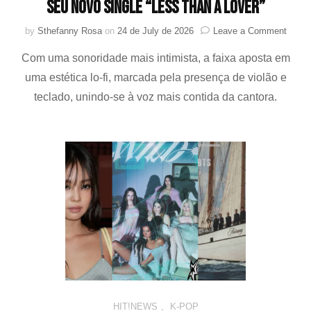
seu novo single “Less Than a Lover”
on
by
Sthefanny Rosa
on
24 de July de 2026
Leave a Comment
Um
Com uma sonoridade mais intimista, a faixa aposta em
prese
de
uma estética lo-fi, marcada pela presença de violão e
verão!
teclado, unindo-se à voz mais contida da cantora.
JENN
(BLA
lança
seu
novo
single
“Less
Than
a
Lover”
HIT!NEWS
,
K-POP