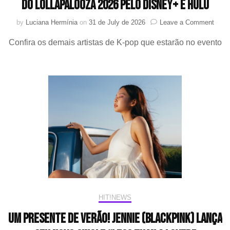
do Lollapalooza 2026 pelo Disney+ e Hulu
on
by
Luciana Hermínia
on
31 de July de 2026
Leave a Comment
aesp
Confira os demais artistas de K-pop que estarão no evento
integ
line-
up
da
trans
oficia
do
Lolla
2026
pelo
Disn
e
Hulu
HIT!NEWS
Um presente de verão! JENNIE (BLACKPINK) lança