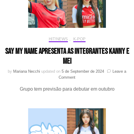
NAME
HIT!NEWS
,
K-POP
SAY MY NAME apresenta as integrantes Kanny e
Mei
by
Mariana Necchi
updated on
5 de September de 2024
Leave a
on
Comment
SAY
Grupo tem previsão para debutar em outubro
MY
NAME
apresenta
as
integrantes
Kanny
e
Mei