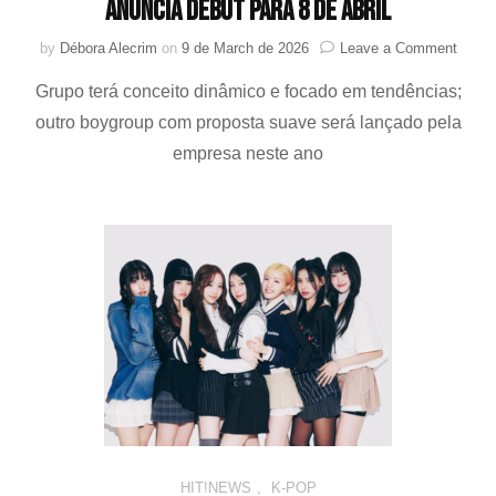
anuncia debut para 8 de abril
on
by
Débora Alecrim
on
9 de March de 2026
Leave a Comment
KEYV
Grupo terá conceito dinâmico e focado em tendências;
primei
boy
outro boygroup com proposta suave será lançado pela
group
empresa neste ano
da
iNKO
anunc
debut
para
8
de
abril
HIT!NEWS
,
K-POP