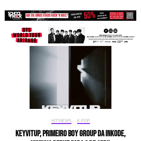
HIT!NEWS
,
K-POP
KEYVITUP, primeiro boy group da iNKODE,