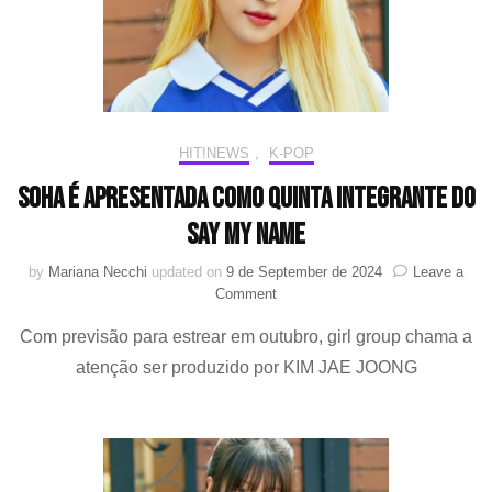
HIT!NEWS
,
K-POP
Soha é apresentada como quinta integrante do
SAY MY NAME
by
Mariana Necchi
updated on
9 de September de 2024
Leave a
on
Comment
Soha
Com previsão para estrear em outubro, girl group chama a
é
apresentada
atenção ser produzido por KIM JAE JOONG
como
quinta
integrante
do
SAY
MY