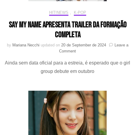
HIT!NEWS
,
K-POP
SAY MY NAME apresenta trailer da formação
completa
by
Mariana Necchi
updated on
20 de September de 2024
Leave a
on
Comment
SAY
Ainda sem data oficial para a estreia, é esperado que o girl
MY
NAME
group debute em outubro
apresenta
trailer
da
formação
completa