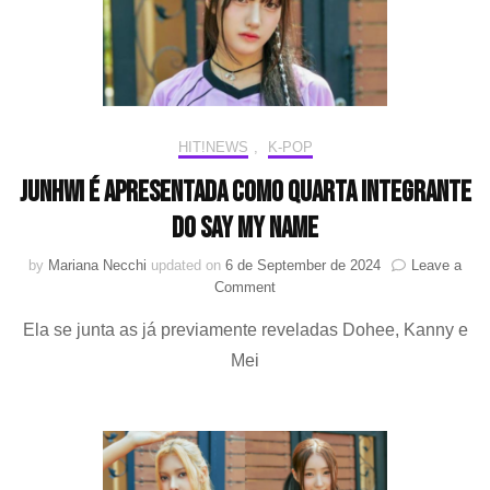
NAME
HIT!NEWS
,
K-POP
Junhwi é apresentada como quarta integrante
do SAY MY NAME
by
Mariana Necchi
updated on
6 de September de 2024
Leave a
on
Comment
Junhwi
Ela se junta as já previamente reveladas Dohee, Kanny e
é
apresentada
Mei
como
quarta
integrante
do
SAY
MY