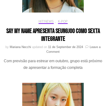
HIT!NEWS
,
K-POP
SAY MY NAME apresenta Seungjoo como sexta
integrante
by
Mariana Necchi
updated on
11 de September de 2024
Leave a
on
Comment
SAY
Com previsão para estrear em outubro, grupo está próximo
MY
NAME
de apresentar a formação completa
apresenta
Seungjoo
como
sexta
integrante