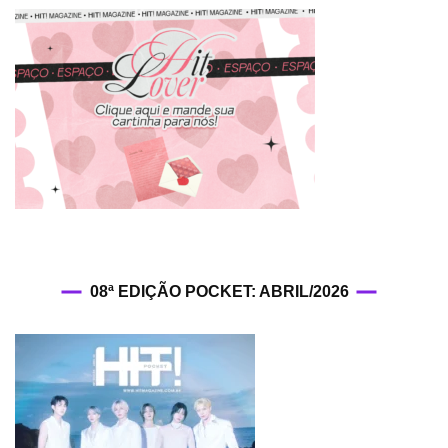
Ente
pre
deb
de
boy
gro
par
out
08ª EDIÇÃO POCKET: ABRIL/2026