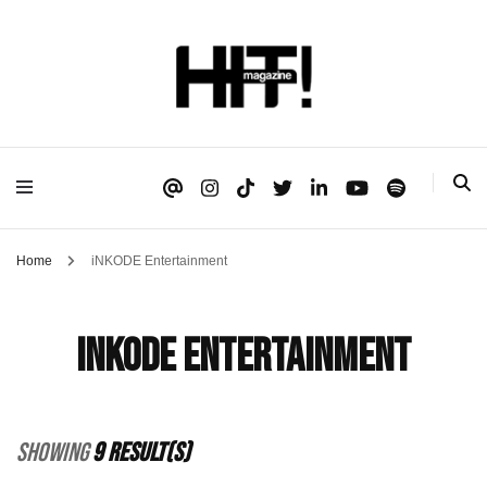
Se é HIT, está aqui!
HIT!Magazine
Home
iNKODE Entertainment
iNKODE Entertainment
Showing
9 Result(s)