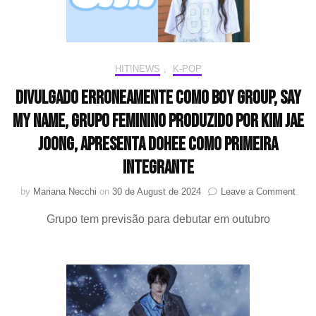
HIT!NEWS
,
K-POP
Divulgado erroneamente como boy group, SAY
MY NAME, grupo feminino produzido por KIM JAE
JOONG, apresenta Dohee como primeira
integrante
on
by
Mariana Necchi
on
30 de August de 2024
Leave a Comment
Divu
Grupo tem previsão para debutar em outubro
erro
com
boy
group
SAY
MY
NAM