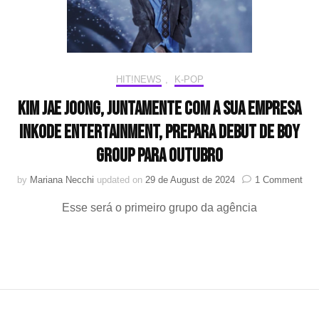
grup
femi
prod
por
KIM
JAE
HIT!NEWS
,
K-POP
JOO
apre
KIM JAE JOONG, juntamente com a sua empresa
Dohe
iNKODE Entertainment, prepara debut de boy
com
prime
group para outubro
integ
on
by
Mariana Necchi
updated on
29 de August de 2024
1 Comment
KIM
Esse será o primeiro grupo da agência
JA
JO
jun
co
a
sua
emp
iNK