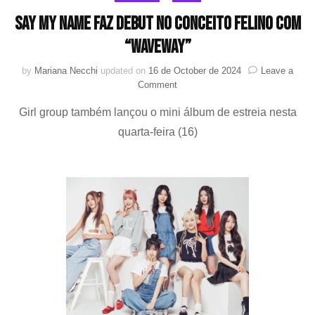
SAY MY NAME faz debut no conceito felino com
“WaveWay”
by
Mariana Necchi
updated on
16 de October de 2024
Leave a
on
Comment
SAY
Girl group também lançou o mini álbum de estreia nesta
MY
NAME
quarta-feira (16)
faz
debut
no
conceito
felino
com
“WaveWay”