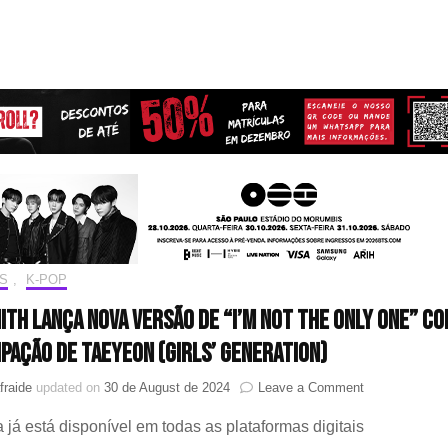
S
,
K-POP
ith lança nova versão de “I’m Not The Only One” co
ipação de Taeyeon (Girls’ Generation)
on
fraide
updated on
30 de August de 2024
Leave a Comment
Sam
 já está disponível em todas as plataformas digitais
Smith
lança