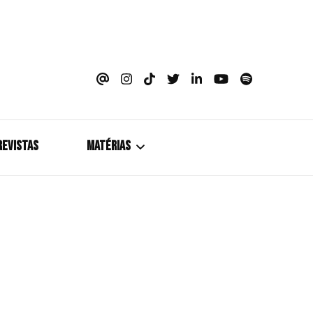
azine
REVISTAS
MATÉRIAS
5+1
Cobertura
Coletiva de Imprensa
Drama? HIT!