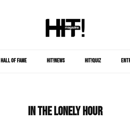
Se é HIT, está aqui!
HIT!Mag
HALL OF FAME
HIT!NEWS
HIT!Quiz
ENT
In The Lonely Hour