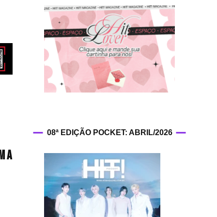
HIT!Fashion
HIT!Filmes
HIT!Games
HIT!History
HIT!Hop
08ª EDIÇÃO POCKET: ABRIL/2026
HIT!Leituras
m a
HIT!Diary
HIT!Lyrics
HIT!Politics