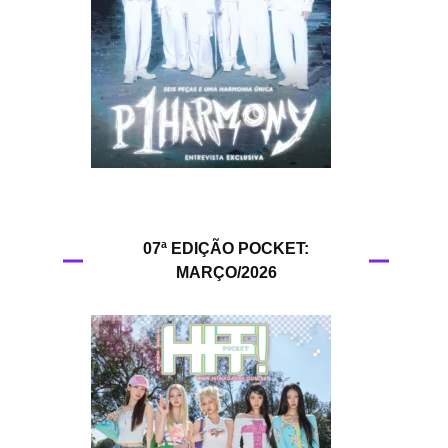
HIT!Queer
HIT!Radar
HIT!Review
HIT!Sound
HIT!Vem aí
07ª EDIÇÃO POCKET:
MARÇO/2026
Panfletando