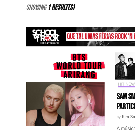
Showing
1 Result(s)
HIT!NEW
Sam Sm
partic
by
Kim Sa
A música