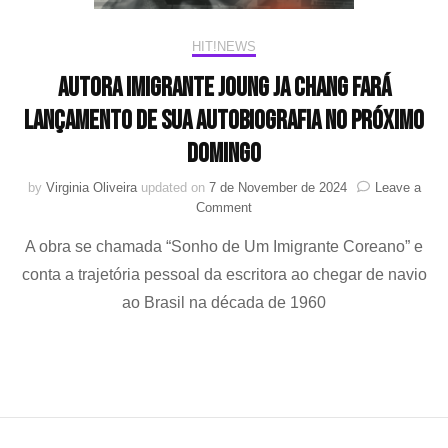
HIT!NEWS
Autora imigrante Joung Ja Chang fará
lançamento de sua autobiografia no próximo
domingo
by
Virginia Oliveira
updated on
7 de November de 2024
Leave a
on
Comment
Autora
A obra se chamada “Sonho de Um Imigrante Coreano” e
imigrante
Joung
conta a trajetória pessoal da escritora ao chegar de navio
Ja
ao Brasil na década de 1960
Chang
fará
lançamento
de
sua
autobiografia
no
próximo