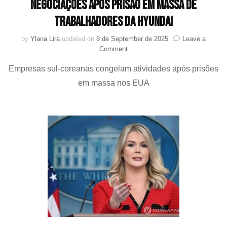
negociações após prisão em massa de
trabalhadores da Hyundai
by
Ylana Lira
updated on
8 de September de 2025
Leave a
on
Comment
Crise
Empresas sul-coreanas congelam atividades após prisões
Diplomática:
Coreia
em massa nos EUA
do
Sul
e
EUA
em
negociações
após
prisão
em
massa
de
trabalhadores
da
Hyundai