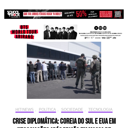
HIT!NEWS
,
POLÍTICA
,
SOCIEDADE
,
TECNOLOGIA
Crise Diplomática: Coreia do Sul e EUA em