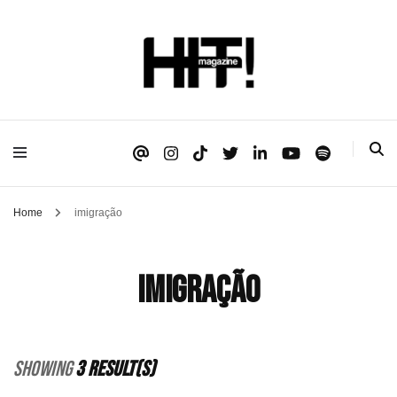
Se é HIT, está aqui!
HIT!Magazine
Home
imigração
imigração
Showing
3 Result(s)