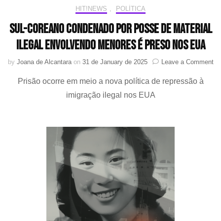
HIT!NEWS
,
POLÍTICA
Sul-coreano condenado por posse de material
ilegal envolvendo menores é preso nos EUA
on
by
Joana de Alcantara
on
31 de January de 2025
Leave a Comment
Su
Prisão ocorre em meio a nova política de repressão à
co
co
imigração ilegal nos EUA
po
po
de
ma
ile
en
me
é
pr
no
E