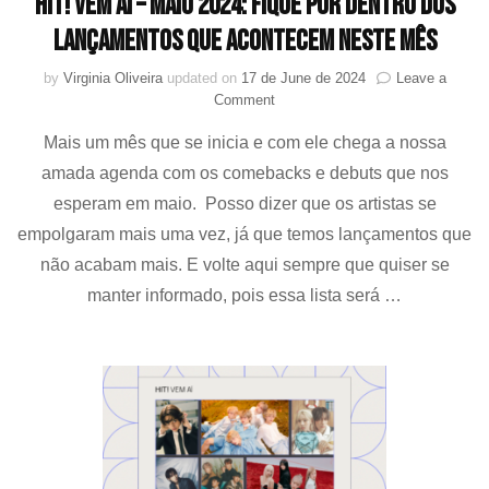
HIT! Vem aí – Maio 2024: Fique por dentro dos
lançamentos que acontecem neste mês
by
Virginia Oliveira
updated on
17 de June de 2024
Leave a
on
Comment
HIT!
Mais um mês que se inicia e com ele chega a nossa
Vem
aí
amada agenda com os comebacks e debuts que nos
–
esperam em maio. Posso dizer que os artistas se
Maio
2024:
empolgaram mais uma vez, já que temos lançamentos que
Fique
não acabam mais. E volte aqui sempre que quiser se
por
manter informado, pois essa lista será …
dentro
dos
lançamentos
que
acontecem
neste
mês