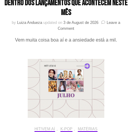
dentro dos lançamentos que acontecem neste
mês
by
Luiza Andueza
updated on
3 de August de 2026
Leave a
on
Comment
HIT!
Vem muita coisa boa aí e a ansiedade está a mil.
Vem
aí
|
K-
drama
–
Julho
2026:
Fique
por
dentro
dos
lançamentos
que
acontecem
neste
HIT!VEM AÍ
,
K-POP
,
MATÉRIAS