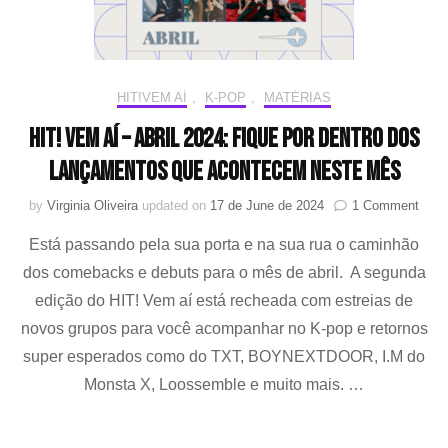
HIT!VEM AÍ
,
K-POP
,
MATÉRIAS
HIT! Vem aí – Abril 2024: Fique por dentro dos
lançamentos que acontecem neste mês
on
by
Virginia Oliveira
updated on
17 de June de 2024
1 Comment
HIT!
Está passando pela sua porta e na sua rua o caminhão
Vem
aí
dos comebacks e debuts para o mês de abril. A segunda
–
edição do HIT! Vem aí está recheada com estreias de
Abril
2024
novos grupos para você acompanhar no K-pop e retornos
Fiqu
super esperados como do TXT, BOYNEXTDOOR, I.M do
por
Monsta X, Loossemble e muito mais. …
dentr
dos
lanç
que