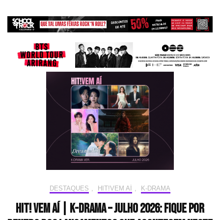
DESTAQUES
,
HIT!VEM AÍ
,
K-DRAMA
HIT! Vem aí | K-drama – Julho 2026: Fique por