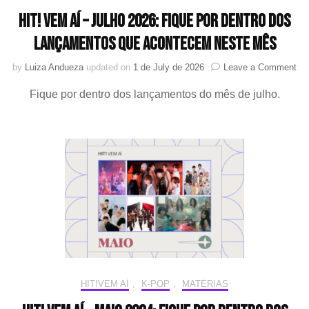
mês
HIT! Vem aí – Julho 2026: Fique por dentro dos
lançamentos que acontecem neste mês
on
by
Luiza Andueza
updated on
1 de July de 2026
Leave a Comment
HIT
Fique por dentro dos lançamentos do mês de julho.
Ve
aí
–
Jul
20
Fi
por
den
do
la
qu
ac
ne
mê
HIT!VEM AÍ
,
K-POP
,
MATÉRIAS