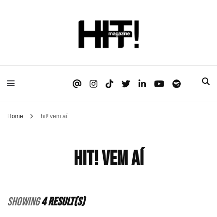
Se é HIT, está aqui!
HIT!Magazine
Home
hit! vem aí
hit! vem aí
Showing
4 Result(s)