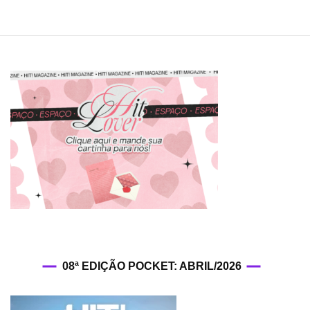
acon
nest
mês
08ª EDIÇÃO POCKET: ABRIL/2026