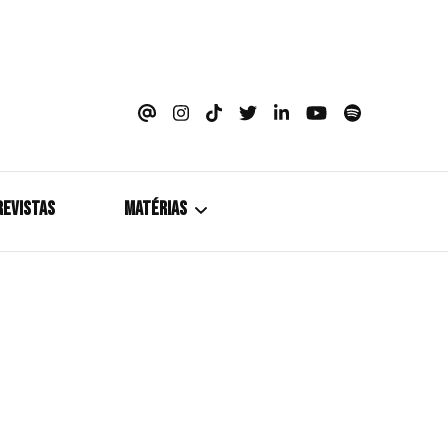
azine
REVISTAS
MATÉRIAS
5+1
Cobertura
Coletiva de Imprensa
Drama? HIT!