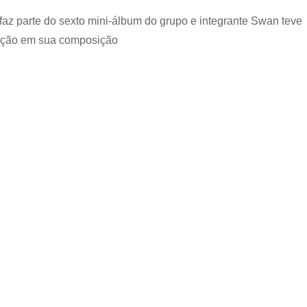
PURPLE
az parte do sexto mini-álbum do grupo e integrante Swan teve
KISS
esbanja
pação em sua composição
ousadia
e
atitude
em
novo
MV
para
a
faixa
“BBB”