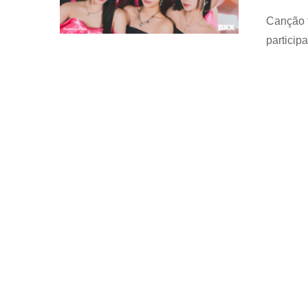
Canção f
partici