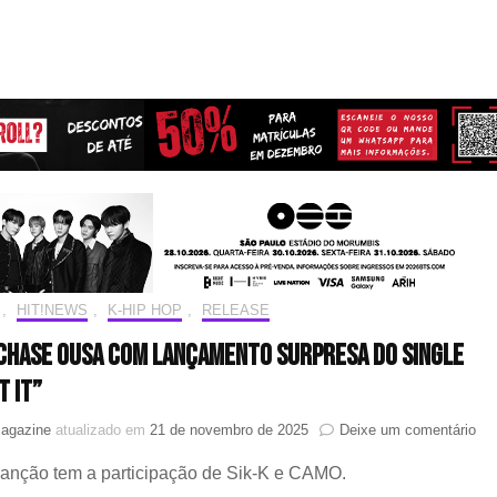
,
HIT!NEWS
,
K-HIP HOP
,
RELEASE
Chase ousa com lançamento surpresa do single
t It”
em
Magazine
atualizado em
21 de novembro de 2025
Deixe um comentário
Br
anção tem a participação de Sik-K e CAMO.
Ch
ou