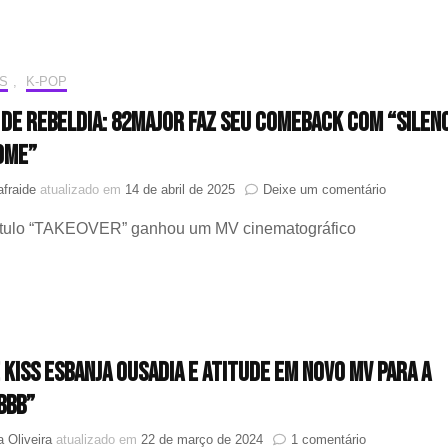
co
la
sur
do
S
,
K-POP
sin
 de rebeldia: 82MAJOR faz seu comeback com “SILEN
“Fl
It”
OME”
em
fraide
atualizado em
14 de abril de 2025
Deixe um comentário
Cheios
 título “TAKEOVER” ganhou um MV cinematográfico
de
rebeldia:
82MAJOR
faz
seu
comeback
com
 KISS esbanja ousadia e atitude em novo MV para a
“SILENCE
SYNDROM
“BBB”
em
a Oliveira
atualizado em
22 de março de 2024
1 comentário