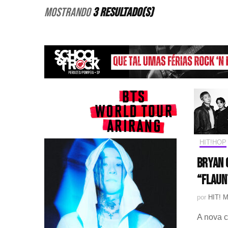
Mostrando
3 Resultado(s)
HIT!HOP
Bryan 
“Flaun
por
HIT! 
A nova c