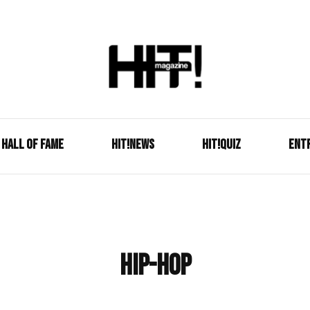
Se é HIT, está aqui!
HIT!Mag
HALL OF FAME
HIT!NEWS
HIT!Quiz
ENT
hip-hop