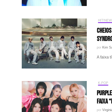
HIT!NEW
Cheios
SYNDR
por
Kim Sa
A faixa
K-POP
PURPLE
faixa 
por
Virgini