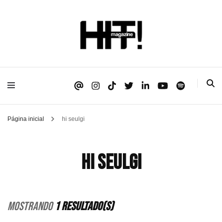
Se é HIT, está aqui!
HIT!Magazine
Página inicial
hi seulgi
hi seulgi
Mostrando
1 Resultado(s)