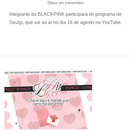
em
Deixe um comentário
Jisoo
Integrante do BLACKPINK participará do programa de
(BLACKPINK)
será
Seulgi, que vai ao ar no dia 16 de agosto no YouTube.
a
próxima
convidada
do
programa
“Seulgi’s
Vacation
Life”