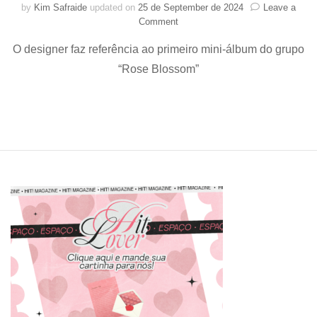
by
Kim Safraide
updated on
25 de September de 2024
Leave a
on
Comment
H1-
O designer faz referência ao primeiro mini-álbum do grupo
KEY
anuncia
“Rose Blossom”
seu
light
stick
oficial