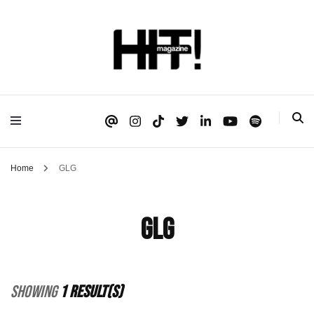
Se é HIT, está aqui!
HIT!Magazine
Home
GLG
GLG
Showing
1 Result(s)