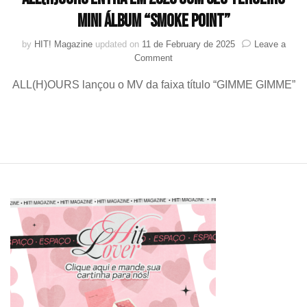
mini álbum “SMOKE POINT”
by
HIT! Magazine
updated on
11 de February de 2025
Leave a
on
Comment
ALL(H)OURS
ALL(H)OURS lançou o MV da faixa título “GIMME GIMME”
entra
em
2025
com
seu
terceiro
mini
álbum
“SMOKE
POINT”