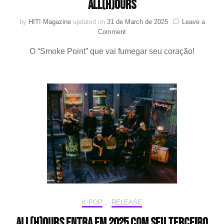
ALL(H)OURS
by
HIT! Magazine
updated on
31 de March de 2025
Leave a
on
Comment
Talento
O “Smoke Point” que vai fumegar seu coração!
para
todas
as
horas!
–
Entrevista
ALL(H)OURS
K-POP
,
RELEASE
ALL(H)OURS entra em 2025 com seu terceiro