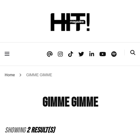
Se é HIT, está aqui!
HIT!Magazine
Home
GIMME GIMME
GIMME GIMME
Showing
2 Result(s)