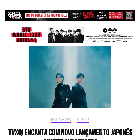
HIT!NEWS
,
K-POP
TVXQ! encanta com novo lançamento japonês