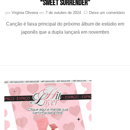
“SWEET SURRENDER”
em
por
Virginia Oliveira
em
7 de outubro de 2024
Deixe um comentário
TV
Canção é faixa principal do próximo álbum de estúdio em
en
co
japonês que a dupla lançará em novembro
no
la
ja
“S
SU