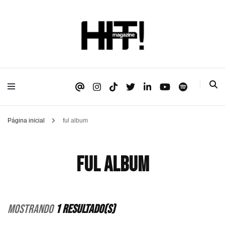
Se é HIT, está aqui!
HIT!Magazine
Página inicial
ful album
ful album
Mostrando
1 Resultado(s)