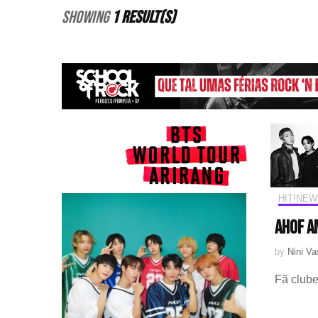
Showing
1 Result(s)
HIT!NEW
AHOF a
by
Nini V
Fã club