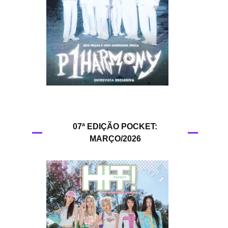
HIT!Queer
HIT!Radar
HIT!Review
HIT!Sound
HIT!Vem aí
07ª EDIÇÃO POCKET:
MARÇO/2026
Panfletando