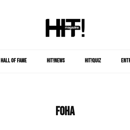
Se é HIT, está aqui!
HIT!Mag
HALL OF FAME
HIT!NEWS
HIT!Quiz
ENT
FOHA