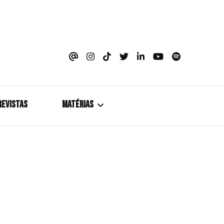
azine
REVISTAS
MATÉRIAS
5+1
Cobertura
Coletiva de Imprensa
Drama? HIT!