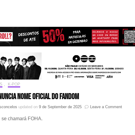
S
,
K-POP
nuncia nome oficial do fandom
on
asconcelos
updated on
9 de September de 2025
Leave a Comment
AHOF
e se chamará FOHA.
anunci
nome
oficial