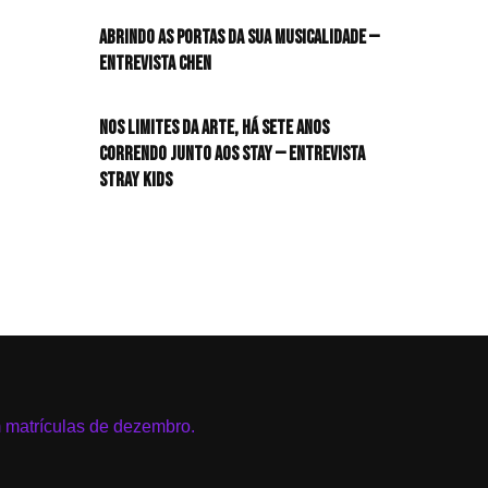
HIT!Radar
Abrindo as portas da sua musicalidade —
Entrevista CHEN
HIT!Review
Nos limites da arte, há sete anos
HIT!Sound
correndo junto aos STAY — Entrevista
Stray Kids
HIT!Vem aí
Panfletando