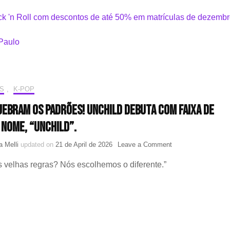
S
,
K-POP
uebram os padrões! UNCHILD debuta com faixa de
nome, “UNCHILD”.
on
 Melli
updated on
21 de April de 2026
Leave a Comment
Elas
velhas regras? Nós escolhemos o diferente.”
quebram
os
padrões!
UNCHILD
debuta
com
faixa