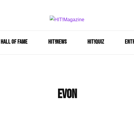
Se é HIT, está aqui!
HIT!Mag
HALL OF FAME
HIT!NEWS
HIT!Quiz
ENT
EVON