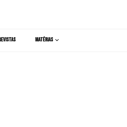
azine
REVISTAS
MATÉRIAS
5+1
Cobertura
Coletiva de Imprensa
Drama? HIT!
HIT!Fashion