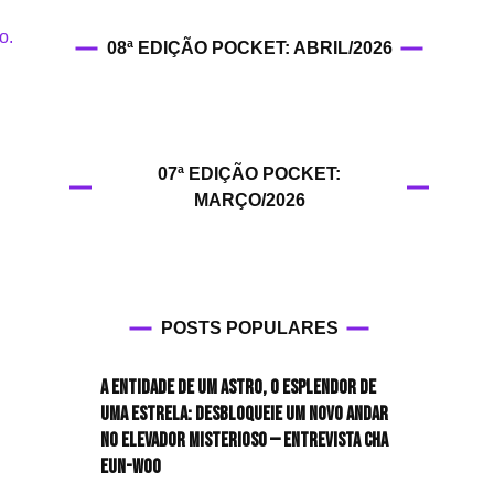
HIT!Filmes
08ª EDIÇÃO POCKET: ABRIL/2026
HIT!Games
HIT!History
07ª EDIÇÃO POCKET:
HIT!Hop
MARÇO/2026
HIT!Leituras
HIT!Diary
POSTS POPULARES
HIT!Lyrics
A entidade de um astro, o esplendor de
HIT!Politics
uma estrela: desbloqueie um novo andar
no elevador misterioso — Entrevista CHA
HIT!Queer
EUN-WOO