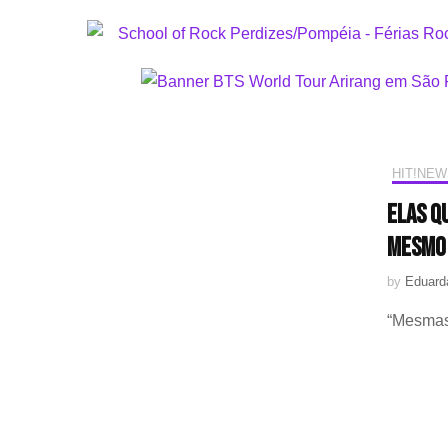
HIT!NEW
Elas q
mesmo 
by
Eduarda
“Mesmas 