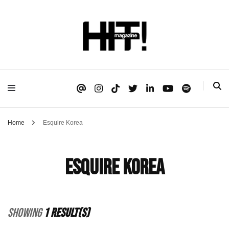
Se é HIT, está aqui!
HIT!Magazine
Home
Esquire Korea
Esquire Korea
Showing
1 Result(s)