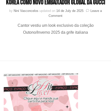
Korea como novo embaixador global da Gucci
by
Nini Vasconcelos
updated on
14 de July de 2025
Leave a
on
Comment
Lee
Cantor vestiu um look exclusivo da coleção
Know
(Stray
Outono/Inverno 2025 da grife italiana
Kids)
estampa
capa
da
Esquire
Korea
como
novo
embaixador
global
da
Gucci