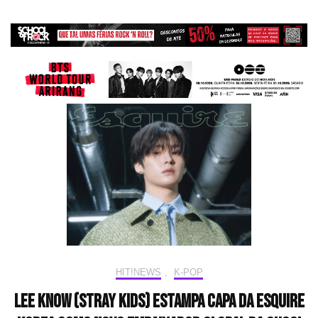
HIT!NEWS
,
K-POP
Lee Know (Stray Kids) estampa capa da Esquire