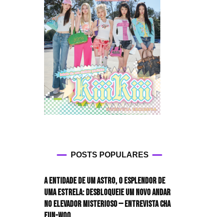
HIT!Radar
HIT!Review
HIT!Sound
HIT!Vem aí
Panfletando
POSTS POPULARES
A entidade de um astro, o esplendor de
uma estrela: desbloqueie um novo andar
no elevador misterioso — Entrevista CHA
EUN-WOO