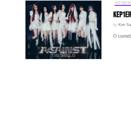
HIT!NEW
Kep1er
by
Kim Sa
O comeba