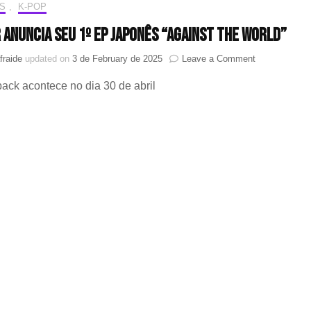
S
,
K-POP
sonora
da
 anuncia seu 1º EP japonês “AGAINST THE WORLD”
série
live
on
fraide
updated on
3 de February de 2025
Leave a Comment
action
Kep1er
de
ck acontece no dia 30 de abril
anuncia
Junji
seu
Ito
1º
EP
japonês
“AGAINST
THE
WORLD”