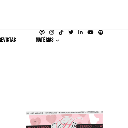
azine
REVISTAS
MATÉRIAS
5+1
Cobertura
Coletiva de Imprensa
Drama? HIT!
HIT!Fashion