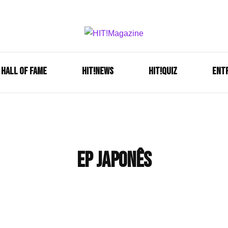
Se é HIT, está aqui!
HIT!Mag
HALL OF FAME
HIT!NEWS
HIT!Quiz
ENT
Ep Japonês