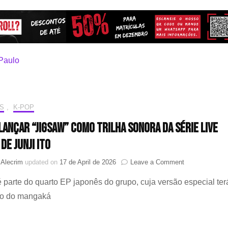
S
,
K-POP
i lançar “JIGSAW” como trilha sonora da série live
de Junji Ito
on
 Alecrim
updated on
17 de April de 2026
Leave a Comment
IVE
 parte do quarto EP japonês do grupo, cuja versão especial ter
vai
lançar
ção do mangaká
“JIGSAW”
como
trilha