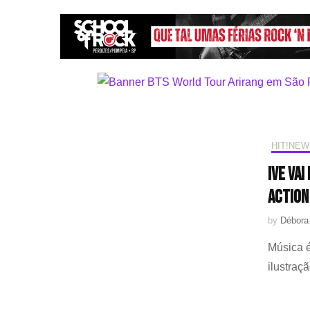
HIT!NEW
IVE va
action 
by
Débora
Música é
ilustra