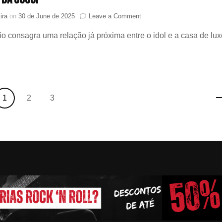
on
ira
on
30 de June de 2025
Leave a Comment
Lee
o consagra uma relação já próxima entre o idol e a casa de lux
Know
(Stray
Kids)
é
anunciado
como
novo
Page
Page
Page
1
2
3
Embaixador
Global
da
Gucci