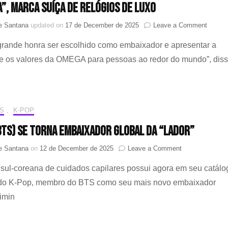
”, MARCA SUÍÇA DE RELÓGIOS DE LUXO
suíça
celebra
on
ne Santana
updated on
17 de December de 2025
Leave a Comment
“encontro
PARK
entre
rande honra ser escolhido como embaixador e apresentar a
BO-
música
GUM
e
a e os valores da OMEGA para pessoas ao redor do mundo”, dis
É
alta
ANUN
relojoaria”
COMO
EMBA
GLOB
S
,
K-POP
DA
“OMEG
(BTS) se torna Embaixador Global da “LADOR”
MARC
SUÍÇA
on
ne Santana
on
12 de December de 2025
Leave a Comment
DE
Jimin
RELÓ
sul-coreana de cuidados capilares possui agora em seu catálo
(BTS)
DE
se
 do K-Pop, membro do BTS como seu mais novo embaixador
LUXO
torna
Jimin
Embaixador
Global
da