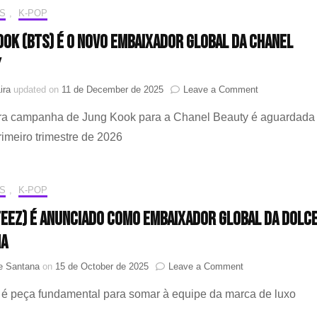
“LADOR”
S
,
K-POP
ook (BTS) é o novo Embaixador Global da Chanel
y
on
ira
updated on
11 de December de 2025
Leave a Comment
Jung
ira campanha de Jung Kook para a Chanel Beauty é aguardada
Kook
(BTS)
rimeiro trimestre de 2026
é
o
novo
Embaixador
S
,
K-POP
Global
TEEZ) é anunciado como Embaixador Global da Dolce
da
Chanel
na
Beauty
on
ne Santana
on
15 de October de 2025
Leave a Comment
SAN
a é peça fundamental para somar à equipe da marca de luxo
(ATEEZ)
é