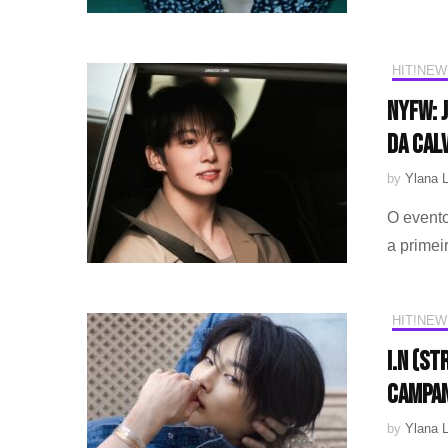
HIT!NEW
NYFW: 
da Calv
by
Ylana L
O event
a primei
HIT!NEW
I.N (S
campan
by
Ylana L