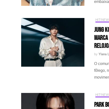
embaixa
HIT!NEW
Jung K
marca 
relojo
by
Ylana L
O comuni
fôlego, 
movime
HIT!NEW
PARK B