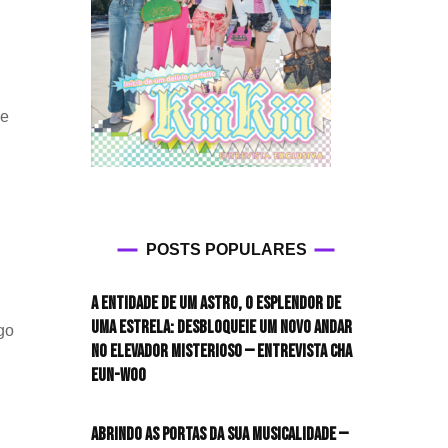
se
CIADO
IXADOR
AL
POSTS POPULARES
A”,
A
A entidade de um astro, o esplendor de
uma estrela: desbloqueie um novo andar
GIOS
go
no elevador misterioso — Entrevista CHA
EUN-WOO
Abrindo as portas da sua musicalidade —