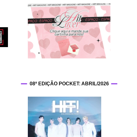
HIT!Fashion
HIT!Filmes
HIT!Games
HIT!History
HIT!Hop
08ª EDIÇÃO POCKET: ABRIL/2026
HIT!Leituras
HIT!Diary
HIT!Lyrics
HIT!Politics