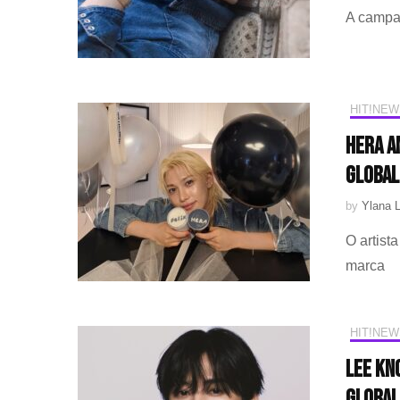
A campan
HIT!NEW
HERA a
global
by
Ylana L
O artist
marca
HIT!NEW
Lee Kn
Global