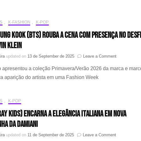
anunciado
como
Embaixador
Global
S
,
K-FASHION
,
K-POP
da
Jung Kook (BTS) rouba a cena com presença no desf
Dolce
&
in Klein
Gabbana
on
ira
updated on
13 de September de 2025
Leave a Comment
NYFW:
o apresentou a coleção Primavera/Verão 2026 da marca e marc
Jung
Kook
ra aparição do artista em uma Fashion Week
(BTS)
rouba
a
cena
S
,
K-POP
com
tray Kids) encarna a elegância italiana em nova
presença
no
ha da Damiani
desfile
da
on
ira
updated on
11 de September de 2025
Leave a Comment
Calvin
I.N