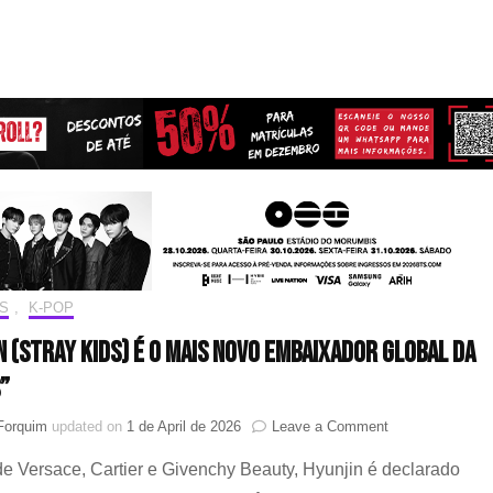
S
,
K-POP
n (Stray Kids) é o mais novo embaixador global da
”
on
Forquim
updated on
1 de April de 2026
Leave a Comment
Hyunjin
e Versace, Cartier e Givenchy Beauty, Hyunjin é declarado
(Stray
Kids)