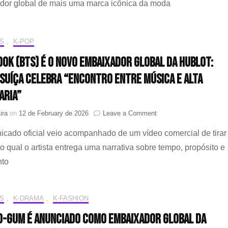
dor global de mais uma marca icônica da moda
é
o
mais
novo
S
,
K-POP
embaixador
ook (BTS) é o novo embaixador global da Hublot:
global
da
suíça celebra “encontro entre música e alta
“GUESS”
aria”
on
ira
on
12 de February de 2026
Leave a Comment
Jung
cado oficial veio acompanhado de um vídeo comercial de tirar
Kook
(BTS)
no qual o artista entrega uma narrativa sobre tempo, propósito e
é
nto
o
novo
embaixador
global
S
,
K-DRAMA
,
K-FASHION
da
Hublot:
O-GUM É ANUNCIADO COMO EMBAIXADOR GLOBAL DA
marca