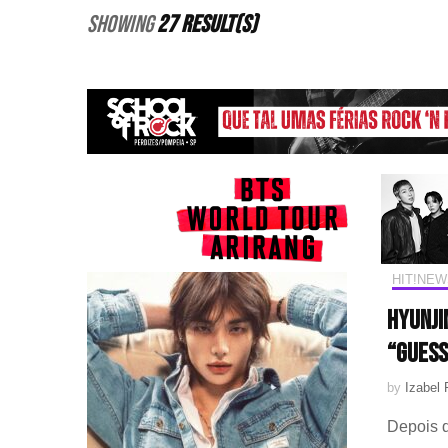
Showing
27 Result(s)
HIT!NEW
Hyunji
“GUESS
by
Izabel 
Depois d