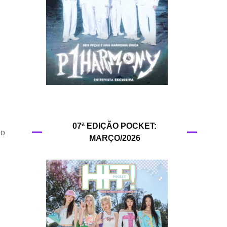
HIT!Queer
HIT!Radar
HIT!Review
HIT!Sound
HIT!Vem aí
07ª EDIÇÃO POCKET:
 o
MARÇO/2026
Panfletando