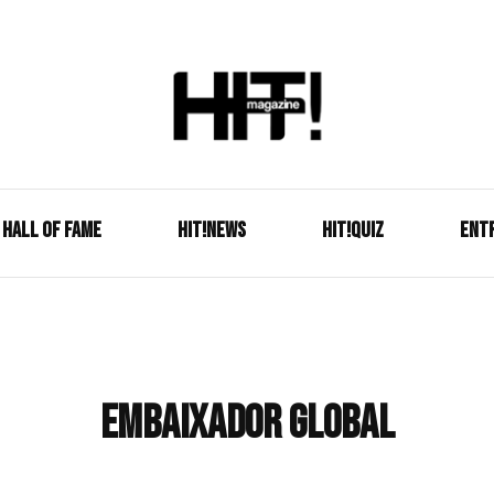
Se é HIT, está aqui!
HIT!Mag
HALL OF FAME
HIT!NEWS
HIT!Quiz
ENT
embaixador global