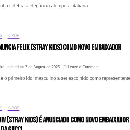
Klein
ha celebra a elegância atemporal italiana
(Stray
Kids)
encarna
a
elegância
italiana
S
,
K-POP
em
nuncia Felix (Stray Kids) como novo embaixador
nova
campanha
da
Damiani
on
ira
updated on
7 de August de 2025
Leave a Comment
HERA
a é o primeiro idol masculino a ser escolhido como representant
anuncia
Felix
(Stray
Kids)
como
novo
S
,
K-POP
embaixador
ow (Stray Kids) é anunciado como novo Embaixador
global
 da Gucci