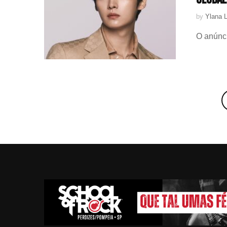
by
Ylana L
O anúnci
Posts
navigation