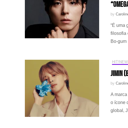
“OMEGA
by
Caroli
“É uma g
filosofi
Bo-gum
HIT!NEW
Jimin 
by
Caroli
A marca 
o ícone
global, 