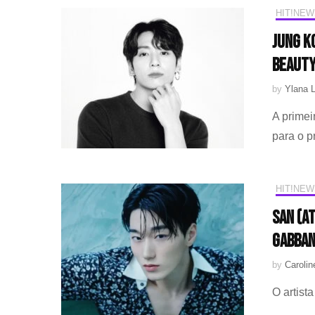
HIT!NEW
Jung K
Beaut
by
Ylana L
A prime
para o p
HIT!NEW
SAN (A
Gabba
by
Caroli
O artist