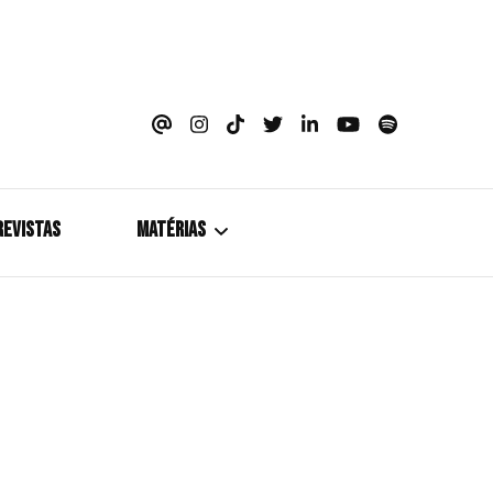
azine
REVISTAS
MATÉRIAS
5+1
Cobertura
Coletiva de Imprensa
Drama? HIT!