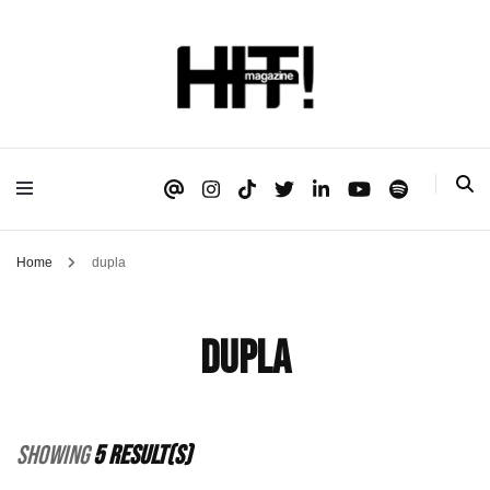
Se é HIT, está aqui!
HIT!Magazine
Home
dupla
dupla
Showing
5 Result(s)