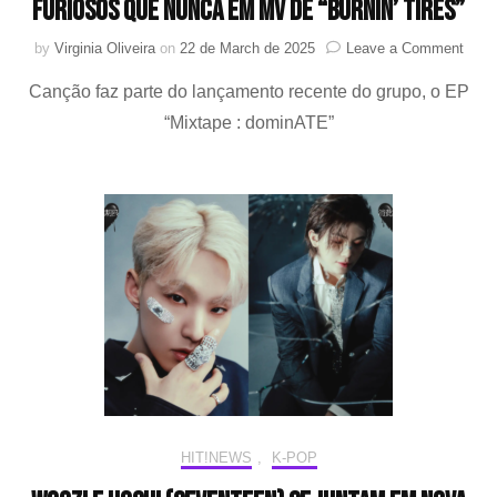
furiosos que nunca em MV de “Burnin’ Tires”
on
by
Virginia Oliveira
on
22 de March de 2025
Leave a Comment
Chan
Canção faz parte do lançamento recente do grupo, o EP
e
I.N
“Mixtape : dominATE”
(Stra
Kids)
estã
mais
velo
e
furio
que
nunc
em
MV
de
“Burn
Tires
HIT!NEWS
,
K-POP