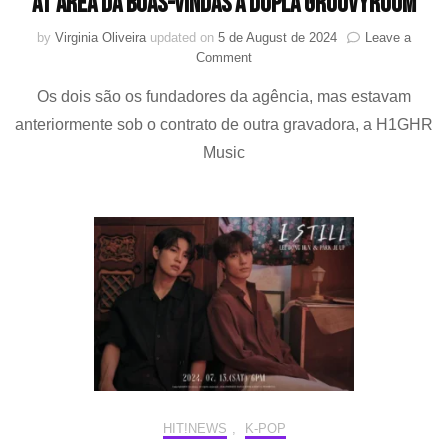
AT AREA dá boas-vindas à dupla GroovyRoom
by
Virginia Oliveira
updated on
5 de August de 2024
Leave a
on
Comment
AT
Os dois são os fundadores da agência, mas estavam
AREA
dá
anteriormente sob o contrato de outra gravadora, a H1GHR
boas-
Music
vindas
à
dupla
GroovyRoom
HIT!NEWS
,
K-POP