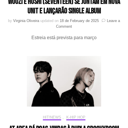
WOOZI e HOSHI (SEVENTEEN) se juntam em nova
unit e lançarão single album
by
Virginia Oliveira
updated on
18 de February de 2025
Leave a
on
Comment
WOOZI
Estreia está prevista para março
e
HOSHI
(SEVENTEEN)
se
juntam
em
nova
unit
e
lançarão
single
album
HIT!NEWS
,
K-HIP HOP