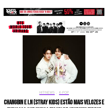
HIT!NEWS
,
K-POP
Changbin e I.N (Stray Kids) estão mais velozes e