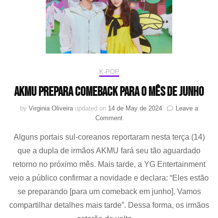
K-POP
AKMU prepara comeback para o mês de junho
by
Virginia Oliveira
updated on
14 de May de 2024
Leave a
on
Comment
AKMU
Alguns portais sul-coreanos reportaram nesta terça (14)
prepara
comeback
que a dupla de irmãos AKMU fará seu tão aguardado
para
retorno no próximo mês. Mais tarde, a YG Entertainment
o
mês
veio a público confirmar a novidade e declara: “Eles estão
de
se preparando [para um comeback em junho]. Vamos
junho
compartilhar detalhes mais tarde”. Dessa forma, os irmãos