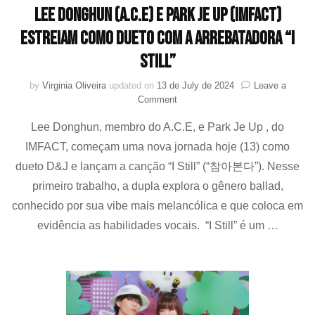
Lee Donghun (A.C.E) e Park Je Up (IMFACT)
estreiam como dueto com a arrebatadora “I
Still”
by
Virginia Oliveira
updated on
13 de July de 2024
Leave a
on
Comment
Lee
Lee Donghun, membro do A.C.E, e Park Je Up , do
Donghun
(A.C.E) e Park
IMFACT, começam uma nova jornada hoje (13) como
Je
dueto D&J e lançam a canção “I Still” (“참아본다”). Nesse
Up
(IMFACT)
primeiro trabalho, a dupla explora o gênero ballad,
estreiam
conhecido por sua vibe mais melancólica e que coloca em
como
evidência as habilidades vocais. “I Still” é um …
dueto
com
a
arrebatadora
“I
Still”