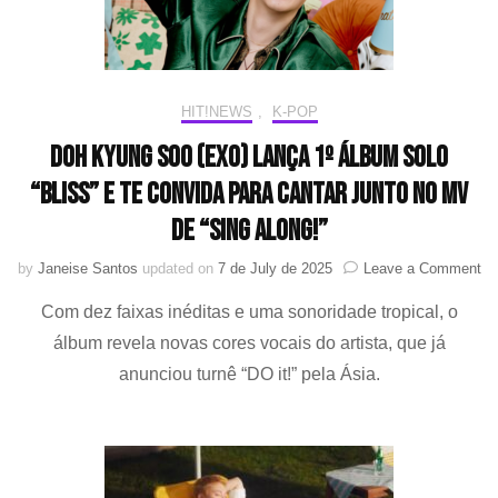
de
setembro
HIT!NEWS
,
K-POP
Doh Kyung Soo (EXO) lança 1º álbum solo
“BLISS” e te convida para cantar junto no MV
de “SING ALONG!”
on
by
Janeise Santos
updated on
7 de July de 2025
Leave a Comment
Do
Com dez faixas inéditas e uma sonoridade tropical, o
Ky
So
álbum revela novas cores vocais do artista, que já
(E
anunciou turnê “DO it!” pela Ásia.
la
1º
ál
so
“B
e