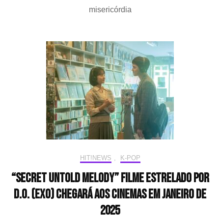
(EXO)
misericórdia
fala
sobre
processo
judicial
contra
autores
de
postagens
maliciosas
HIT!NEWS
,
K-POP
“Secret Untold Melody” filme estrelado por
D.O. (EXO) chegará aos cinemas em janeiro de
2025