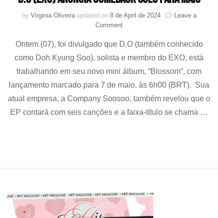
by
Virginia Oliveira
updated on
8 de April de 2024
Leave a
on
Comment
D.O
Ontem (07), foi divulgado que D.O (também conhecido
(EXO)
anuncia
como Doh Kyung Soo), solista e membro do EXO, está
comeback
trabalhando em seu novo mini álbum, “Blossom”, com
solo
para
lançamento marcado para 7 de maio, às 6h00 (BRT). Sua
maio
atual empresa, a Company Soosoo, também revelou que o
EP contará com seis canções e a faixa-título se chama …