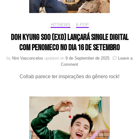
clipe
de
“DUMB
(feat.
HIT!NEWS
,
K-POP
PENOMECO)”
Doh Kyung Soo (EXO) lançará single digital
com PENOMECO no dia 16 de setembro
by
Nini Vasconcelos
updated on
9 de September de 2025
Leave a
on
Comment
Doh
Collab parece ter inspirações do gênero rock!
Kyung
Soo
(EXO)
lançará
single
digital
com
PENOMECO
no
dia
16