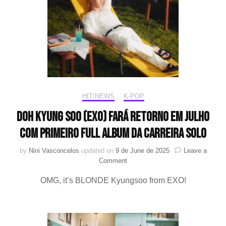
te
co
pa
ca
ju
no
M
de
“S
HIT!NEWS
,
K-POP
AL
Doh Kyung Soo (EXO) fará retorno em julho
com primeiro full album da carreira solo
by
Nini Vasconcelos
updated on
9 de June de 2025
Leave a
on
Comment
Doh
OMG, it’s BLONDE Kyungsoo from EXO!
Kyung
Soo
(EXO)
fará
retorno