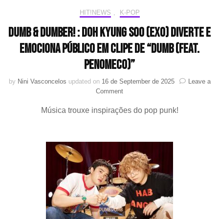
HIT!NEWS
,
K-POP
Dumb & Dumber! : Doh Kyung Soo (EXO) diverte e
emociona público em clipe de “DUMB (feat.
PENOMECO)”
by
Nini Vasconcelos
updated on
16 de September de 2025
Leave a
on
Comment
Dumb
Música trouxe inspirações do pop punk!
&
Dumber!
:
Doh
Kyung
Soo
(EXO)
diverte
e
emociona
público
em