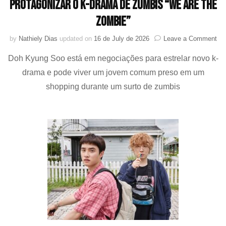
protagonizar o k-drama de zumbis “We Are the
Zombie”
on
by
Nathiely Dias
updated on
16 de July de 2026
Leave a Comment
Do
Doh Kyung Soo está em negociações para estrelar novo k-
Ky
So
drama e pode viver um jovem comum preso em um
(E
shopping durante um surto de zumbis
est
em
ne
par
pro
o
k-
dr
de
zu
“W
Ar
the
Zo