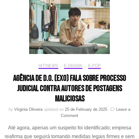
em
julho
com
primeiro
full
album
da
carreira
solo
HIT!NEWS
,
K-DRAMA
,
K-POP
Agência de D.O. (EXO) fala sobre processo
judicial contra autores de postagens
maliciosas
by
Virginia Oliveira
updated on
25 de February de 2025
Leave a
on
Comment
Agência
Até agora, apenas um suspeito foi identificado; empresa
de
D.O.
reafirma que seguirá tomando medidas legais firmes e sem