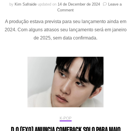
by
Kim Safraide
updated on
14 de December de 2024
Leave a
on
Comment
“Secret
A produção estava prevista para seu lançamento ainda em
Untold
Melody”
2024. Com alguns atrasos seu lançamento será em janeiro
filme
de 2025, sem data confirmada.
estrelado
por
D.O.
(EXO)
chegará
aos
cinemas
em
janeiro
de
2025
K-POP
D.O (EXO) anuncia comeback solo para maio