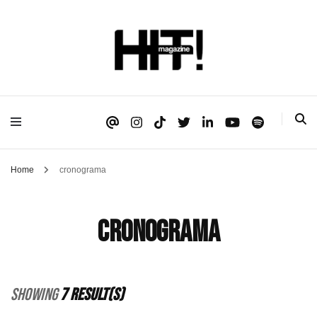
Se é HIT, está aqui!
HIT!Magazine
Home
cronograma
cronograma
Showing
7 Result(s)