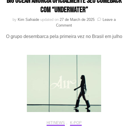
Big Ocean anuncia oficialmente seu comeback
com “UNDERWATER”
by
Kim Safraide
updated on
27 de March de 2025
Leave a
on
Comment
Big
O grupo desembarca pela primeira vez no Brasil em julho
Ocean
anuncia
oficialmente
seu
comeback
com
“UNDERWATER”
HIT!NEWS
,
K-POP