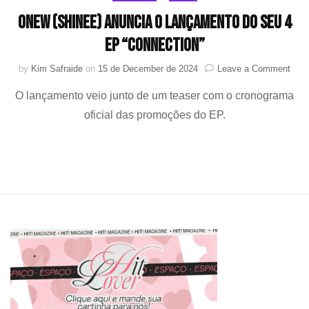
Onew (SHINee) anuncia o lançamento do seu 4
EP “Connection”
on
by
Kim Safraide
on
15 de December de 2024
Leave a Comment
One
O lançamento veio junto de um teaser com o cronograma
(SHI
anun
oficial das promoções do EP.
o
lanç
do
seu
4
EP
“Con