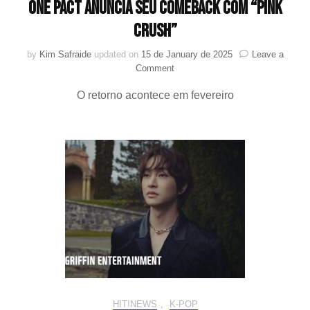
ONE PACT anuncia seu comeback com “Pink
Crush”
by
Kim Safraide
updated on
15 de January de 2025
Leave a
on
Comment
ONE
O retorno acontece em fevereiro
PACT
anuncia
seu
comeback
com
“Pink
Crush”
HIT!NEWS
,
K-POP