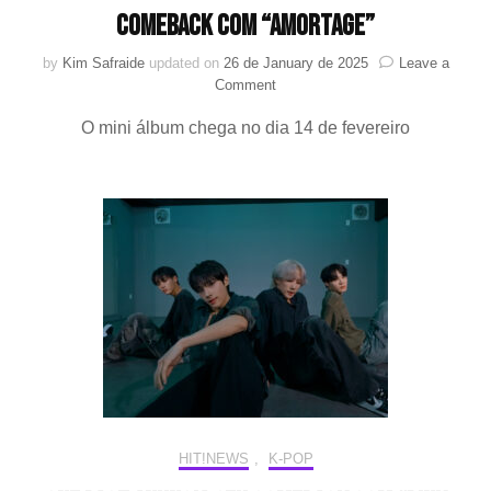
comeback com “AMORTAGE”
by
Kim Safraide
updated on
26 de January de 2025
Leave a
on
Comment
JISOO
O mini álbum chega no dia 14 de fevereiro
(BLACKPINK)
revela
cronograma
para
seu
comeback
com
“AMORTAGE”
HIT!NEWS
,
K-POP