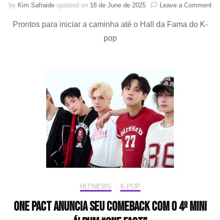
on
by
Kim Safraide
updated on
18 de June de 2025
Leave a Comment
AH
Prontos para iniciar a caminha até o Hall da Fama do K-
an
da
pop
ofi
pa
se
de
HIT!NEWS
,
K-POP
ONE PACT anuncia seu comeback com o 4º mini