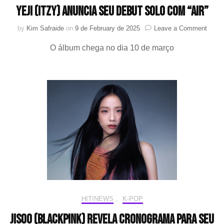
Yeji (ITZY) anuncia seu debut solo com “AIR”
on
by
Kim Safraide
on
9 de February de 2025
Leave a Comment
Yeji
O álbum chega no dia 10 de março
(ITZY
anunc
seu
debut
solo
com
“AIR”
HIT!NEWS
,
K-POP
JISOO (BLACKPINK) revela cronograma para seu