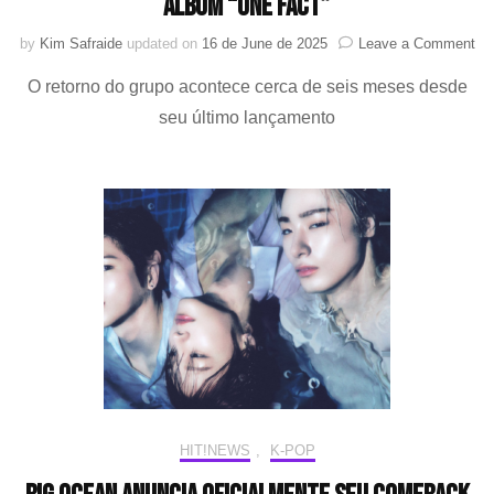
álbum “ONE FACT”
on
by
Kim Safraide
updated on
16 de June de 2025
Leave a Comment
O
O retorno do grupo acontece cerca de seis meses desde
PA
an
seu último lançamento
se
co
co
o
4º
min
ál
“O
FA
HIT!NEWS
,
K-POP