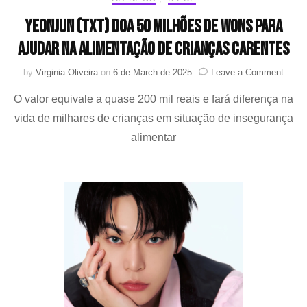
YEONJUN (TXT) doa 50 milhões de wons para
ajudar na alimentação de crianças carentes
on
by
Virginia Oliveira
on
6 de March de 2025
Leave a Comment
YEO
O valor equivale a quase 200 mil reais e fará diferença na
(TXT)
doa
vida de milhares de crianças em situação de insegurança
50
alimentar
milhõ
de
wons
para
ajudar
na
alime
de
crian
caren