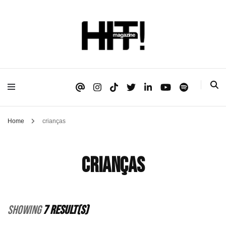
Se é HIT, está aqui!
HIT!Magazine
Home
crianças
crianças
Showing
7 Result(s)