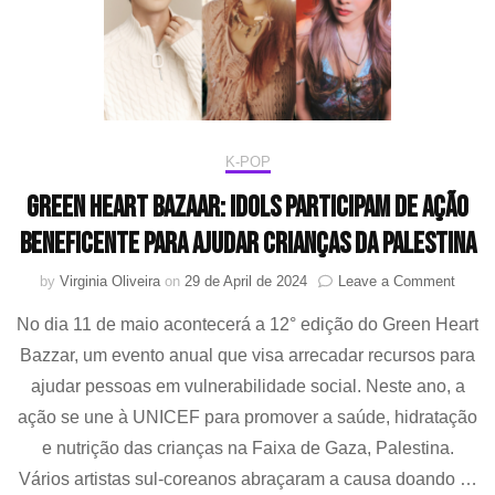
estu
de
cria
care
K-POP
Green Heart Bazaar: idols participam de ação
beneficente para ajudar crianças da Palestina
on
by
Virginia Oliveira
on
29 de April de 2024
Leave a Comment
Green
No dia 11 de maio acontecerá a 12° edição do Green Heart
Heart
Bazaa
Bazzar, um evento anual que visa arrecadar recursos para
idols
ajudar pessoas em vulnerabilidade social. Neste ano, a
partic
de
ação se une à UNICEF para promover a saúde, hidratação
ação
e nutrição das crianças na Faixa de Gaza, Palestina.
benefi
Vários artistas sul-coreanos abraçaram a causa doando …
para