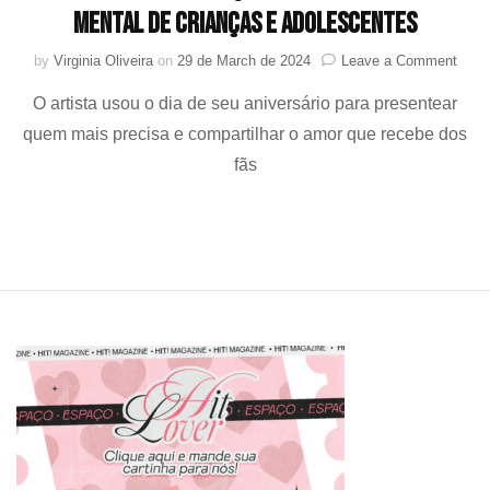
mental de crianças e adolescentes
on
by
Virginia Oliveira
on
29 de March de 2024
Leave a Comment
Beom
O artista usou o dia de seu aniversário para presentear
(TXT
faz
quem mais precisa e compartilhar o amor que recebe dos
doaç
fãs
para
ajuda
na
saúd
ment
de
crian
e
adol