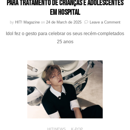
para tratamento de crianças e adolescentes
em hospital
on
by
HIT! Magazine
on
24 de March de 2025
Leave a Comment
Hyunj
Idol fez o gesto para celebrar os seus recém-completados
(Stra
Kids)
25 anos
doa
100
milhõ
de
wons
para
trata
de
crian
e
adole
em
hospit
HIT!NEWS
,
K-POP