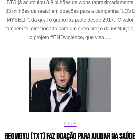
BTS já acumulou 8.9 bilhões de wons (aproximadamente
bilhões
33 milhões de reais) em doações para a campanha “LOVE
de
wons
MYSELF”, da qual o grupo faz parte desde 2017. O valor
para
também foi direcionado para um outro braço da instituição,
a
o projeto #ENDviolence, que visa …
campanha
“LOVE
MYSELF”
da
UNICEF
K-POP
Beomgyu (TXT) faz doação para ajudar na saúde