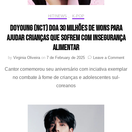
HIT!NEWS
,
K-POP
DOYOUNG (NCT) doa 30 milhões de wons para
ajudar crianças que sofrem com insegurança
alimentar
on
by
Virginia Oliveira
on
7 de February de 2025
Leave a Comment
DO
Cantor comemorou seu aniversário com inciativa exemplar
(NCT
doa
no combate à fome de crianças e adolescentes sul-
30
coreanos
milh
de
won
para
ajud
cria
que
sofr