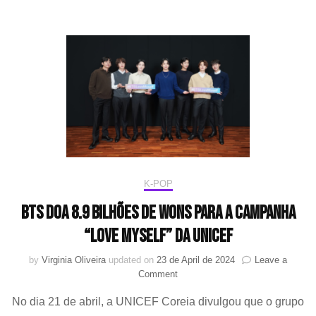
ajudar
crianç
da
Palest
K-POP
BTS doa 8.9 bilhões de wons para a campanha
“LOVE MYSELF” da UNICEF
by
Virginia Oliveira
updated on
23 de April de 2024
Leave a
on
Comment
BTS
No dia 21 de abril, a UNICEF Coreia divulgou que o grupo
doa
8.9