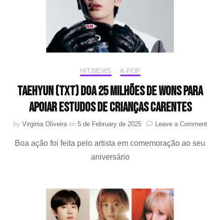
com
inse
alim
HIT!NEWS
,
K-POP
TAEHYUN (TXT) doa 25 milhões de wons para
apoiar estudos de crianças carentes
on
by
Virginia Oliveira
on
5 de February de 2025
Leave a Comment
TAE
Boa ação foi feita pelo artista em comemoração ao seu
(TXT
doa
aniversário
25
milh
de
won
para
apoi