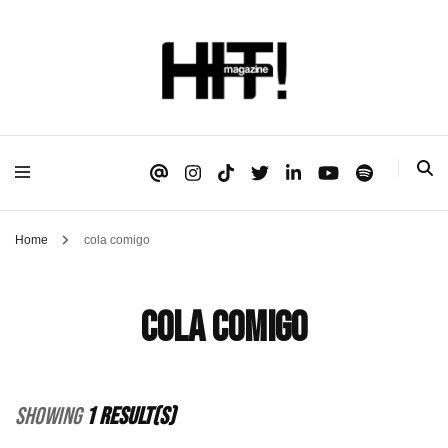
Se é HIT, está aqui!
HIT!Magazine
Home
cola comigo
cola comigo
Showing
1 Result(s)