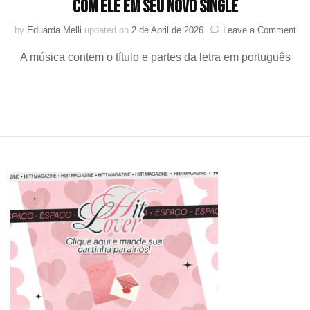
com ele em seu novo single
on
by
Eduarda Melli
updated on
2 de April de 2026
Leave a Comment
“Am
A música contem o título e partes da letra em português
me
cha
ZE
que
que
a
gen
col
co
ele
em
seu
nov
sin