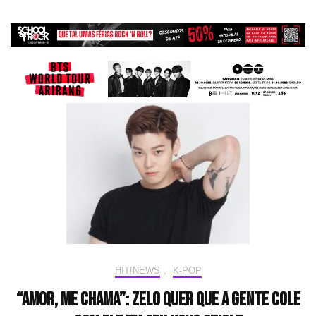
HIT!NEWS
,
K-POP
“Amor, me chama”: ZELO quer que a gente cole