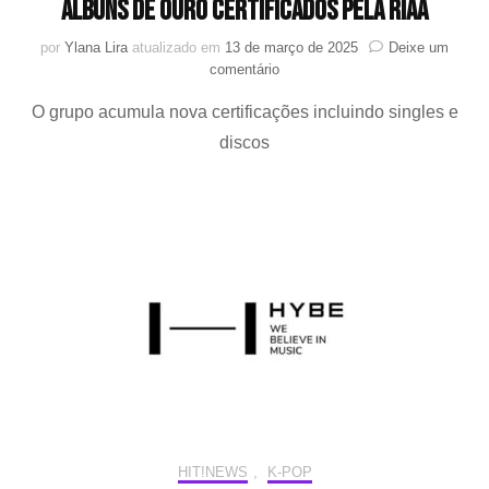
álbuns de ouro certificados pela RIAA
por
Ylana Lira
atualizado em
13 de março de 2025
Deixe um
em
comentário
Stray
O grupo acumula nova certificações incluindo singles e
Kids
se
discos
torna
o
ato
de
K-
pop
com
mais
álbuns
de
ouro
certificados
pela
RIAA
HIT!NEWS
,
K-POP