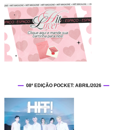
L.A.
em
nome
do
grupo
08ª EDIÇÃO POCKET: ABRIL/2026