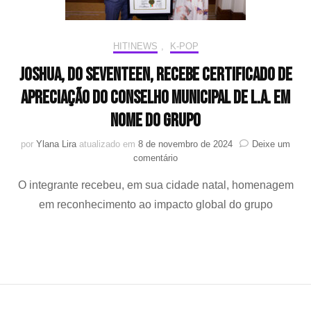
HIT!NEWS
,
K-POP
Joshua, do SEVENTEEN, recebe certificado de
apreciação do Conselho Municipal de L.A. em
nome do grupo
por
Ylana Lira
atualizado em
8 de novembro de 2024
Deixe um
em
comentário
Joshua,
O integrante recebeu, em sua cidade natal, homenagem
do
SEVENTEEN,
em reconhecimento ao impacto global do grupo
recebe
certificado
de
apreciação
do
Conselho
Municipal
de