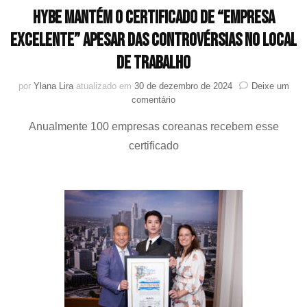
HYBE mantém o certificado de “Empresa
Excelente” apesar das controvérsias no local
de trabalho
por
Ylana Lira
atualizado em
30 de dezembro de 2024
Deixe um
em
comentário
HYBE
Anualmente 100 empresas coreanas recebem esse
mantém
o
certificado
certificado
de
“Empresa
Excelente”
apesar
das
controvérsias
no
local
de
trabalho