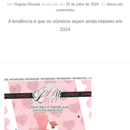
por
Virginia Oliveira
atualizado em
25 de julho de 2024
Deixe um
em
comentário
Indústria
A tendência é que os números sejam ainda maiores em
do
K-
2024
pop
gerou
quase
900
milhões
de
dólares
no
exterior
em
2023