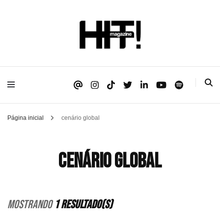
Se é HIT, está aqui!
HIT!Magazine
Página inicial
cenário global
cenário global
Mostrando
1 Resultado(s)