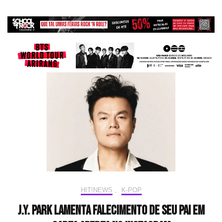
HIT!NEWS
,
K-POP
J.Y. Park lamenta falecimento de seu pai em