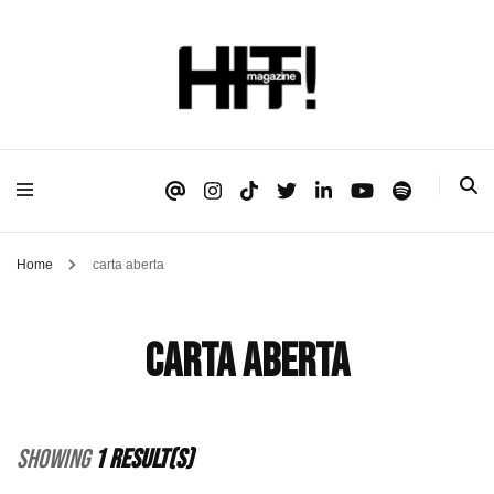
Se é HIT, está aqui!
HIT!Magazine
Home
carta aberta
carta aberta
Showing
1 Result(s)