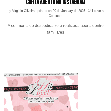
carta aberta no Instagram
by
Virginia Oliveira
updated on
20 de January de 2025
Leave a
on
Comment
J.Y.
A cerimônia de despedida será realizada apenas entre
Park
lamenta
familiares
falecimento
de
seu
pai
em
carta
aberta
no
Instagram