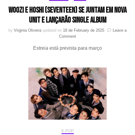
WOOZI e HOSHI (SEVENTEEN) se juntam em nova
unit e lançarão single album
by
Virginia Oliveira
updated on
18 de February de 2025
Leave a
on
Comment
WOOZI
Estreia está prevista para março
e
HOSHI
(SEVENTEEN)
se
juntam
em
nova
unit
e
lançarão
single
album
K-POP