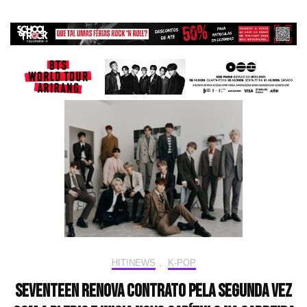
HIT!NEWS
,
K-POP
SEVENTEEN renova contrato pela segunda vez