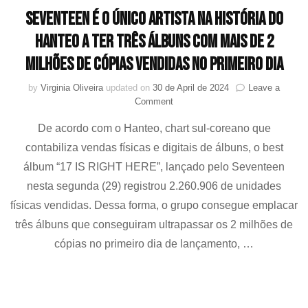
SEVENTEEN é o único artista na história do
Hanteo a ter três álbuns com mais de 2
milhões de cópias vendidas no primeiro dia
by
Virginia Oliveira
updated on
30 de April de 2024
Leave a
on
Comment
SEVENTEEN
De acordo com o Hanteo, chart sul-coreano que
é
o
contabiliza vendas físicas e digitais de álbuns, o best
único
álbum “17 IS RIGHT HERE”, lançado pelo Seventeen
artista
na
nesta segunda (29) registrou 2.260.906 de unidades
história
físicas vendidas. Dessa forma, o grupo consegue emplacar
do
três álbuns que conseguiram ultrapassar os 2 milhões de
Hanteo
a
cópias no primeiro dia de lançamento, …
ter
três
álbuns
com
mais