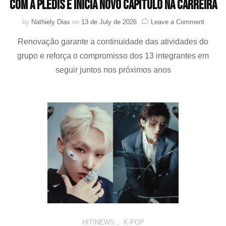
com a PLEDIS e inicia novo capítulo na carreira
on
by
Nathiely Dias
on
13 de July de 2026
Leave a Comment
SEVEN
Renovação garante a continuidade das atividades do
renova
contrat
grupo e reforça o compromisso dos 13 integrantes em
pela
seguir juntos nos próximos anos
segund
vez
com
a
PLEDI
e
inicia
novo
capítul
na
carreira
HIT!NEWS
,
K-POP