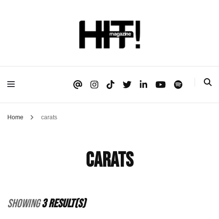
Se é HIT, está aqui!
HIT!Magazine
Home
carats
carats
Showing
3 Result(s)