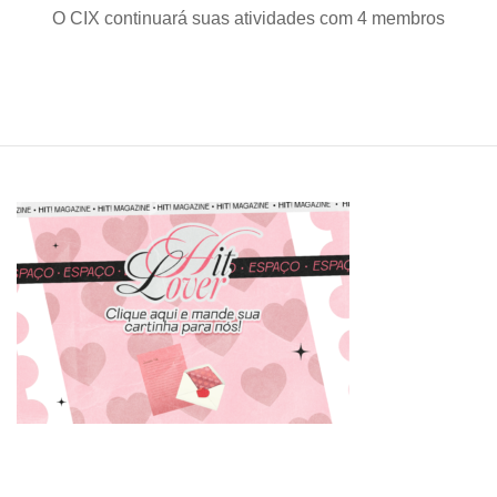
O CIX continuará suas atividades com 4 membros
anunci
a
saída
de
Bae
Jinyou
do
grupo
CIX