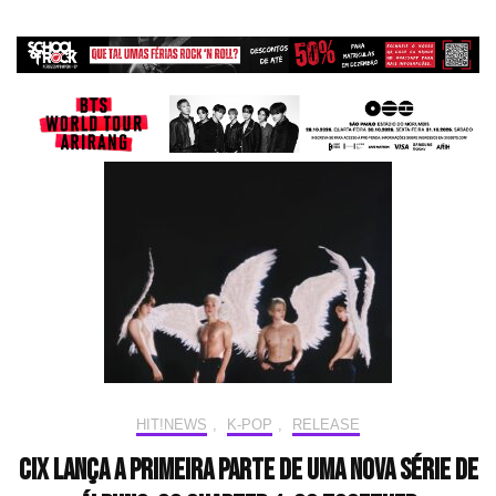
HIT!NEWS
,
K-POP
,
RELEASE
CIX lança a primeira parte de uma nova série de