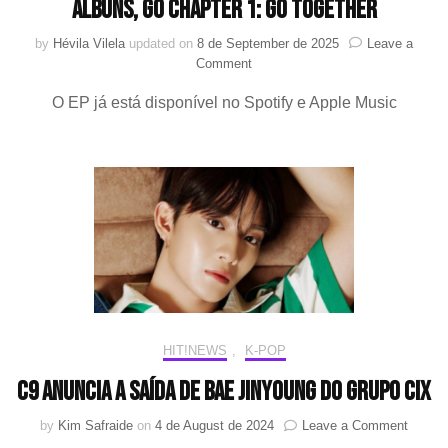
álbuns, GO Chapter 1: GO Together
by
Hévila Vilela
updated on
8 de September de 2025
Leave a
on
Comment
CIX
O EP já está disponível no Spotify e Apple Music
lança
a
primeira
parte
de
uma
nova
série
de
álbuns,
GO
Chapter
1:
HIT!NEWS
,
K-POP
GO
Together
C9 anuncia a saída de Bae Jinyoung do grupo CIX
on
by
Kim Safraide
on
4 de August de 2024
Leave a Comment
C9