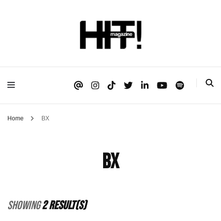
Se é HIT, está aqui!
HIT!Magazine
Home
BX
BX
Showing
2 Result(s)