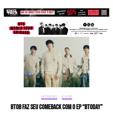
HIT!NEWS
,
K-POP
BTOB faz seu comeback com o EP “BTODAY”