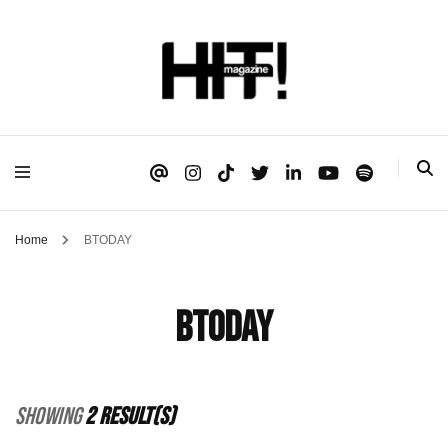
Se é HIT, está aqui!
HIT!Magazine
Home
BTODAY
BTODAY
Showing
2 Result(s)