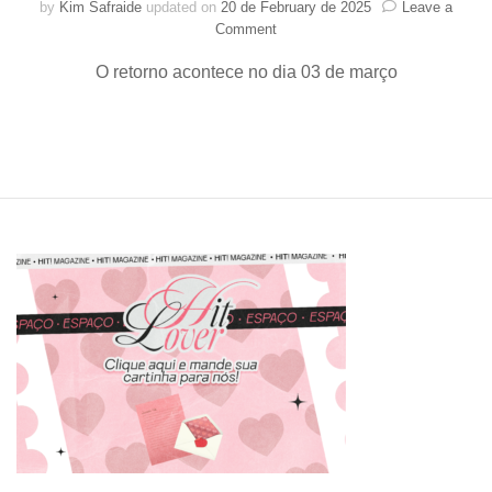
by
Kim Safraide
updated on
20 de February de 2025
Leave a
on
Comment
BTOB
O retorno acontece no dia 03 de março
anuncia
seu
comeback
com
o
EP
“BTODAY”