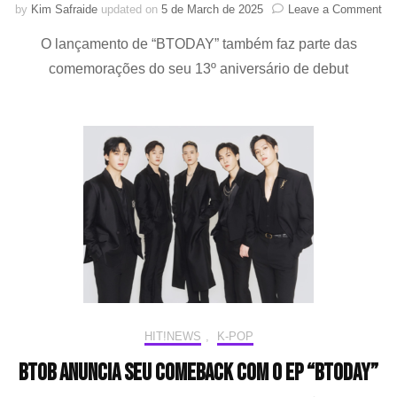
on
by
Kim Safraide
updated on
5 de March de 2025
Leave a Comment
BT
O lançamento de “BTODAY” também faz parte das
faz
se
comemorações do seu 13º aniversário de debut
co
co
o
EP
“B
HIT!NEWS
,
K-POP
BTOB anuncia seu comeback com o EP “BTODAY”