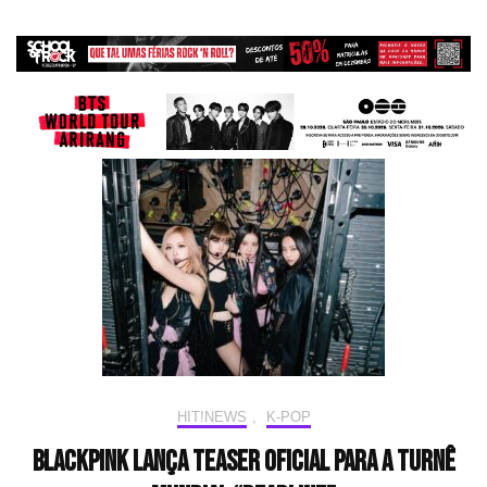
HIT!NEWS
,
K-POP
BLACKPINK lança teaser oficial para a turnê