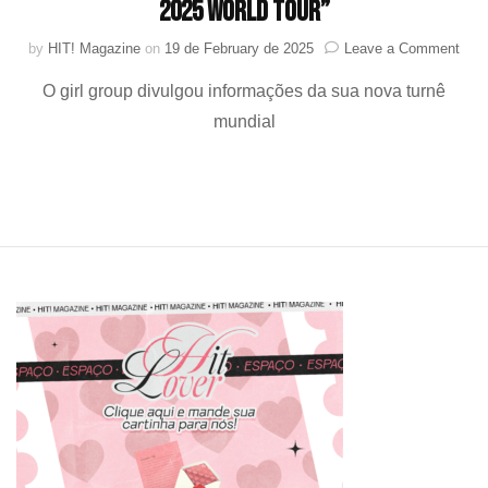
2025 WORLD TOUR”
on
by
HIT! Magazine
on
19 de February de 2025
Leave a Comment
BLA
O girl group divulgou informações da sua nova turnê
anun
data
mundial
e
loca
da
“BL
202
WO
TOU