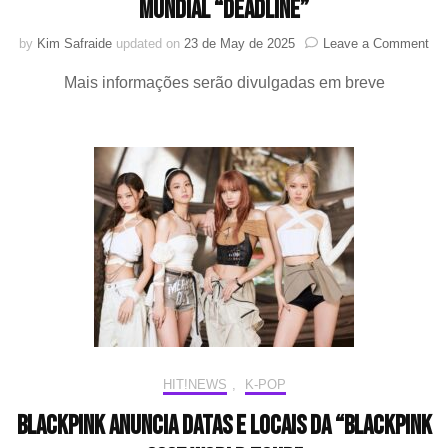
mundial “DEADLINE”
on
by
Kim Safraide
updated on
23 de May de 2025
Leave a Comment
BL
Mais informações serão divulgadas em breve
lan
tea
ofic
par
a
tur
mun
“D
HIT!NEWS
,
K-POP
BLACKPINK anuncia datas e locais da “BLACKPINK