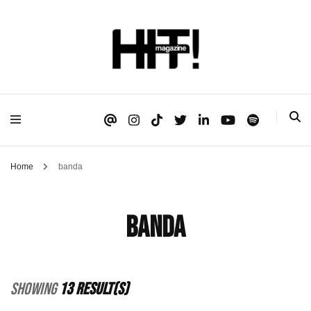
Se é HIT, está aqui!
HIT!Magazine
Home
banda
banda
Showing
13 Result(s)