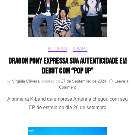
de
“You”
HIT!NEWS
,
K-BAND
Dragon Pony expressa sua autenticidade em
debut com “POP UP”
by
Virginia Oliveira
updated on
27 de September de 2024
Leave a
on
Comment
Dragon
A primeira K-band da empresa Antenna chegou com seu
Pony
expressa
EP de estreia no dia 26 de setembro
sua
autenticidade
em
debut