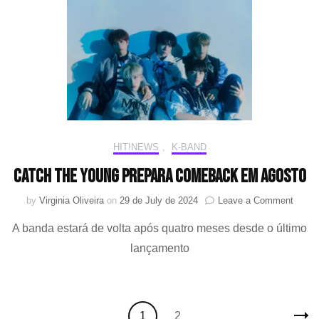
solo
após
dois
anos
HIT!NEWS
,
K-BAND
Catch the Young prepara comeback em agosto
on
by
Virginia Oliveira
on
29 de July de 2024
Leave a Comment
Catch
A banda estará de volta após quatro meses desde o último
the
Young
lançamento
prepar
comeb
em
agost
Posts
Page
Page
1
2