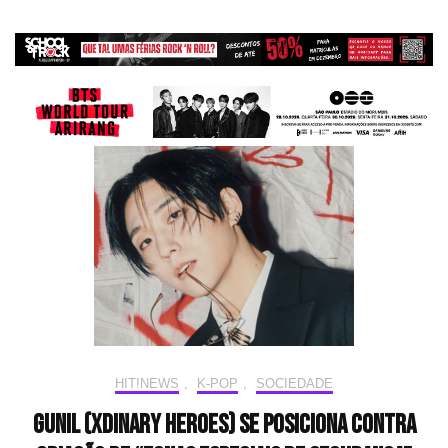
HIT!NEWS
,
K-POP
,
SOCIEDADE
Gunil (Xdinary Heroes) se posiciona contra