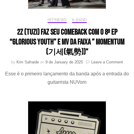
2026
HIT!NEWS
,
K-BAND
2Z (TUZI) faz seu comeback com o 8º EP
“Glorious Youth” e MV da faixa ” Momentum
(기세(氣勢))”
on
by
Kim Safraide
on
9 de January de 2025
Leave a Comment
2Z
Esse é o primeiro lançamento da banda após a entrada do
(TUZI)
faz
guitarrista NUVom
seu
comeb
com
o
8º
EP
“Glori
Youth”
e