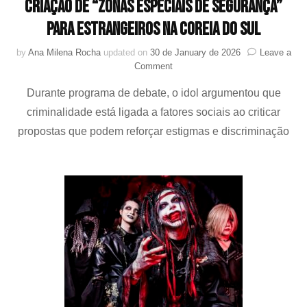
criação de “zonas especiais de segurança”
para estrangeiros na Coreia do Sul
by
Ana Milena Rocha
updated on
30 de January de 2026
Leave a
on
Comment
Gunil
Durante programa de debate, o idol argumentou que
(Xdinary
Heroes)
criminalidade está ligada a fatores sociais ao criticar
se
propostas que podem reforçar estigmas e discriminação
posiciona
contra
criação
de
“zonas
especiais
de
segurança”
para
estrangeiros
na
Coreia
do