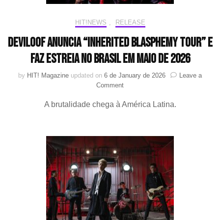
Sul
HIT!NEWS
,
RELEASE
DEVILOOF anuncia “Inherited Blasphemy Tour” e
faz estreia no Brasil em maio de 2026
by
HIT! Magazine
updated on
6 de January de 2026
Leave a
on
Comment
DEVILOOF
A brutalidade chega à América Latina.
anuncia
“Inherited
Blasphemy
Tour”
e
faz
estreia
no
Brasil
em
maio
de