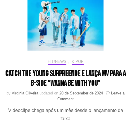
com
“POP
UP”
HIT!NEWS
,
K-POP
CATCH THE YOUNG surpreende e lança MV para a
b-side “Wanna Be With You”
by
Virginia Oliveira
updated on
20 de September de 2024
Leave a
on
Comment
CATCH
Videoclipe chega após um mês desde o lançamento da
THE
YOUNG
faixa
surpreende
e