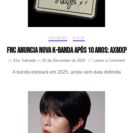
MV
da
faixa
”
Mome
(기
HIT!NEWS
,
K-POP
세
(氣
FNC anuncia nova K-banda após 10 anos: AXMXP
勢))”
on
by
Kim Safraide
on
20 de December de 2024
Leave a Comment
FNC
A banda estreará em 2025, ainda sem data definida
anun
nova
K-
band
após
10
anos
AX