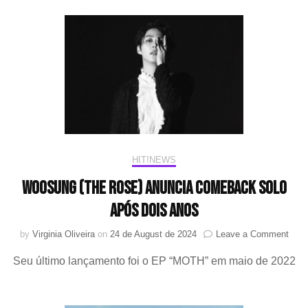
lança
MV
para
a
b-
side
“Wanna
Be
With
You”
HIT!NEWS
WOOSUNG (The Rose) anuncia comeback solo
após dois anos
on
by
Virginia Oliveira
on
24 de August de 2024
Leave a Comment
WO
Seu último lançamento foi o EP “MOTH” em maio de 2022
(The
Rose
anun
com