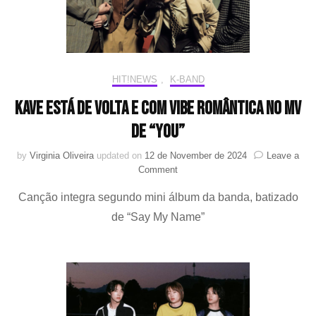
HIT!NEWS
,
K-BAND
KAVE está de volta e com vibe romântica no MV
de “You”
by
Virginia Oliveira
updated on
12 de November de 2024
Leave a
on
Comment
KAVE
Canção integra segundo mini álbum da banda, batizado
está
de
de “Say My Name”
volta
e
com
vibe
romântica
no
MV