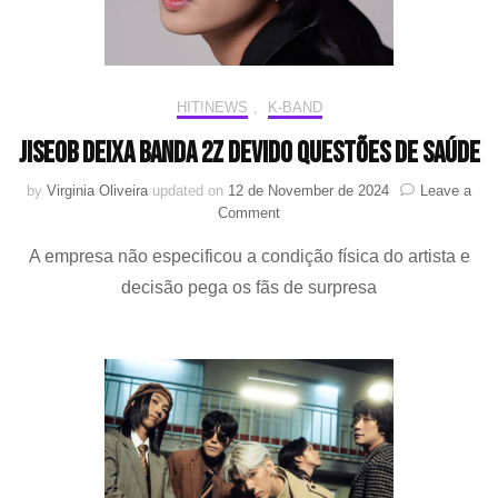
HIT!NEWS
,
K-BAND
JISEOB deixa banda 2Z devido questões de saúde
by
Virginia Oliveira
updated on
12 de November de 2024
Leave a
on
Comment
JISEOB
A empresa não especificou a condição física do artista e
deixa
banda
decisão pega os fãs de surpresa
2Z
devido
questões
de
saúde