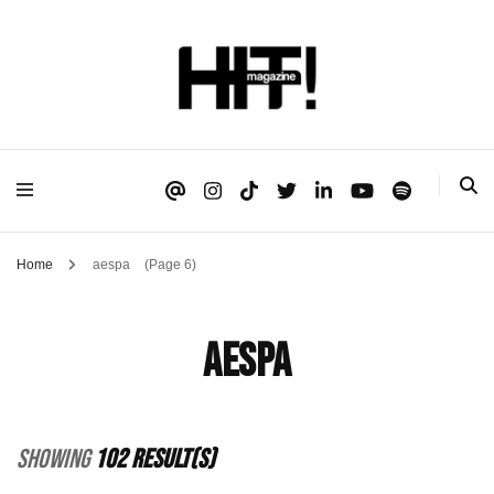
Se é HIT, está aqui!
HIT!Magazine
Home
aespa
(Page 6)
aespa
Showing
102 Result(s)