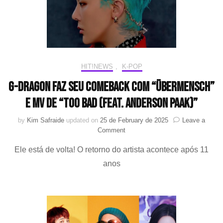
HIT!NEWS
,
K-POP
G-Dragon faz seu comeback com “Übermensch”
e MV de “TOO BAD (feat. Anderson Paak)”
by
Kim Safraide
updated on
25 de February de 2025
Leave a
on
Comment
G-
Ele está de volta! O retorno do artista acontece após 11
Dragon
faz
anos
seu
comeback
com
“Übermensch”
e
MV