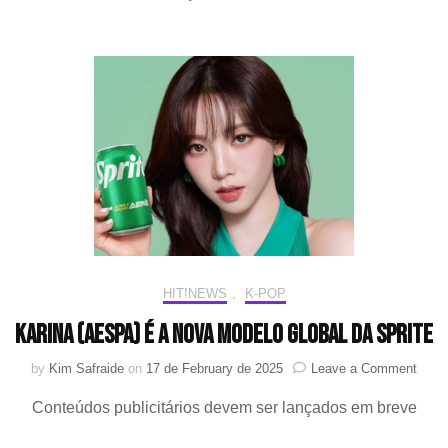
é
a
nova
modelo
da
FILA
em
parceria
com
a
ABC
Mart
HIT!NEWS
,
K-POP
Karina (aespa) é a nova modelo global da Sprite
on
by
Kim Safraide
on
17 de February de 2025
Leave a Comment
Karin
Conteúdos publicitários devem ser lançados em breve
(aesp
é
a