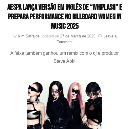
aespa lança versão em inglês de “Whiplash” e
prepara performance no Billboard Women in
Music 2025
by
Kim Safraide
updated on
27 de March de 2025
Leave a
on
Comment
aespa
A faixa também ganhou um remix com o dj e produtor
lança
versão
Steve Aoki
em
inglês
de
“Whiplash”
e
prepara
performance
no
Billboard
Women
in
Music