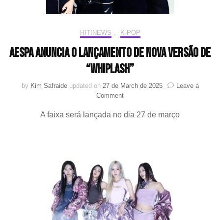
2025
HIT!NEWS
,
K-POP
aespa anuncia o lançamento de nova versão de
“Whiplash”
by
Kim Safraide
updated on
27 de March de 2025
Leave a
on
Comment
aespa
A faixa será lançada no dia 27 de março
anuncia
o
lançamento
de
nova
versão
de
“Whiplash”