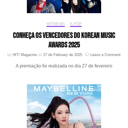
HIT!NEWS
,
K-POP
Conheça os vencedores do Korean Music
Awards 2025
on
by
HIT! Magazine
on
27 de February de 2025
Leave a Comment
Con
A premiação foi realizada no dia 27 de fevereiro
os
venc
do
Kor
Mus
Awa
202