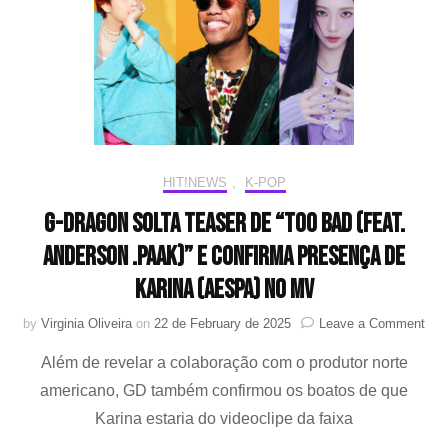
de
“TOO
BAD
(feat.
Anderson
Paak)”
HIT!NEWS
,
K-POP
G-DRAGON solta teaser de “TOO BAD (feat.
Anderson .Paak)” e confirma presença de
Karina (aespa) no MV
on
by
Virginia Oliveira
on
22 de February de 2025
Leave a Comment
G-
Além de revelar a colaboração com o produtor norte
DR
solt
americano, GD também confirmou os boatos de que
teas
Karina estaria do videoclipe da faixa
de
“TO