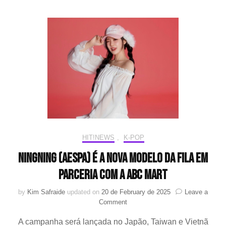
BA
(fea
And
.Paa
e
con
pre
de
Kar
(ae
no
MV
HIT!NEWS
,
K-POP
Ningning (aespa) é a nova modelo da FILA em
parceria com a ABC Mart
by
Kim Safraide
updated on
20 de February de 2025
Leave a
on
Comment
Ningning
A campanha será lançada no Japão, Taiwan e Vietnã
(aespa)