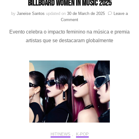
Billboard Women in Music 2025
by
Janeise Santos
updated on
30 de March de 2025
Leave a
on
Comment
JENNIE
Evento celebra o impacto feminino na música e premia
(BLACKPINK)
e
artistas que se destacaram globalmente
aespa
marcam
presença
no
Billboard
Women
in
Music
2025
HIT!NEWS
,
K-POP