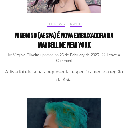
HIT!NEWS
,
K-POP
NINGNING (aespa) é nova embaixadora da
Maybelline New York
by
Virginia Oliveira
updated on
25 de February de 2025
Leave a
on
Comment
NINGNING
Artista foi eleita para representar especificamente a região
(aespa)
é
da Ásia
nova
embaixadora
da
Maybelline
New
York