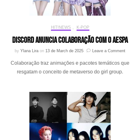
HIT!NEWS
,
K-POP
Discord anuncia colaboração com o aespa
on
by
Ylana Lira
on
13 de March de 2025
Leave a Comment
Discord
Colaboração traz animações e pacotes temáticos que
anuncia
colabor
resgatam o conceito de metaverso do girl group.
com
o
aespa