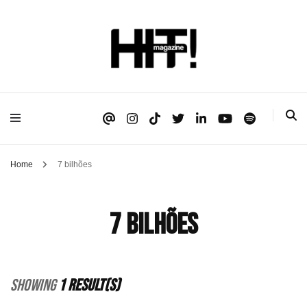
Se é HIT, está aqui!
HIT!Magazine
Home
7 bilhões
7 bilhões
Showing
1 Result(s)