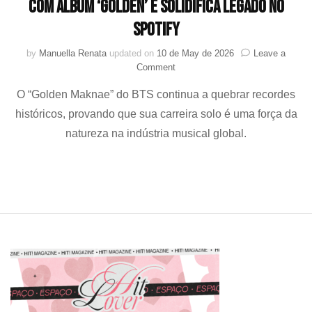
com álbum ‘Golden’ e solidifica legado no
Spotify
by
Manuella Renata
updated on
10 de May de 2026
Leave a
on
Comment
Jung
O “Golden Maknae” do BTS continua a quebrar recordes
Kook
ultrapassa
históricos, provando que sua carreira solo é uma força da
7
natureza na indústria musical global.
bilhões
de
streams
com
álbum
‘Golden’
e
solidifica
legado
no
Spotify