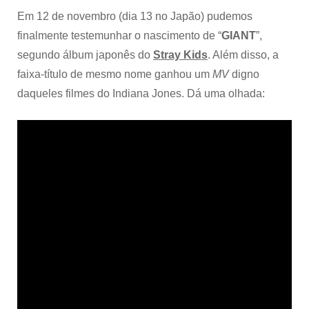
Em 12 de novembro (dia 13 no Japão) pudemos
finalmente testemunhar o nascimento de “
GIANT
”,
segundo álbum japonês do
Stray Kids
. Além disso, a
faixa-título de mesmo nome ganhou um
MV
digno
daqueles filmes do Indiana Jones. Dá uma olhada: