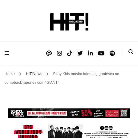
Se é HIT, está aqui!
HIT!Magazine
Home
HIT!News
Stray Kids mostra talento gigantesco no
comeback japonês com “GIANT”