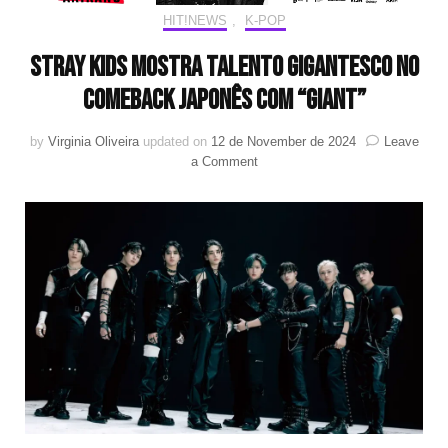
HIT!NEWS
,
K-POP
Stray Kids mostra talento gigantesco no
comeback japonês com “GIANT”
by
Virginia Oliveira
updated on
12 de November de 2024
Leave
on
a Comment
Stray
Kids
mostra
talento
gigantesco
no
comeback
japonês
com
“GIANT”