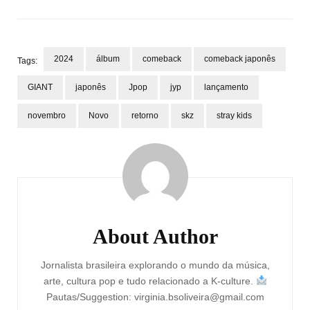
2024
álbum
comeback
comeback japonês
Tags:
GIANT
japonês
Jpop
jyp
lançamento
novembro
Novo
retorno
skz
stray kids
Post
Navigation
About Author
Jornalista brasileira explorando o mundo da música,
arte, cultura pop e tudo relacionado a K-culture.
Pautas/Suggestion: virginia.bsoliveira@gmail.com