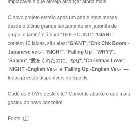
implacável e que almeja alcançar ainda mais.
O novo projeto estreia após um ano e nove meses
desde o último grande lançamento em japonês do
grupo, o também álbum “
THE SOUND
“. “
GIANT
”
contém 10 faixas, são elas: “
GIANT
“, “
Chk Chk Boom -
Japanese ver.-
“, “
NIGHT
“, “
Falling Up
“, “
WHY?
“,
“
Saiyan
“, “
愛をくれたのに、なぜ
“, “
Christmas Love
“,
“
NIGHT -English Ver.-
” e “
Falling Up -English Ver.-
” —
todas já estão disponíveis no
Spotify
.
Cadê os STAYs deste site? Comente abaixo o que mais
gostou do novo conceito!
Fonte: (
1
)