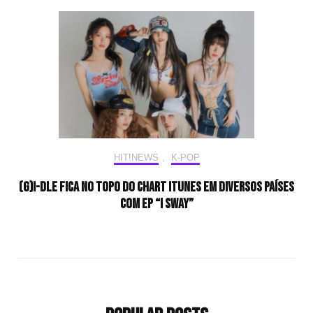
HIT!NEWS
,
K-POP
(G)I-DLE fica no topo do chart iTunes em diversos países
com EP “I SWAY”