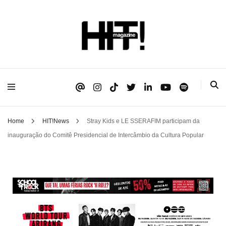
Se é HIT, está aqui!
HIT!Magazine
Home
HIT!News
Stray Kids e LE SSERAFIM participam da
inauguração do Comitê Presidencial de Intercâmbio da Cultura Popular