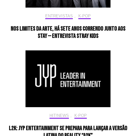
ENTREVISTAS
,
K-POP
Nos limites da arte, há sete anos correndo junto aos
STAY — Entrevista Stray Kids
HIT!NEWS
,
K-POP
L2K: JYP Entertainment se prepara para lançar a versão
latina do reality “A2K”