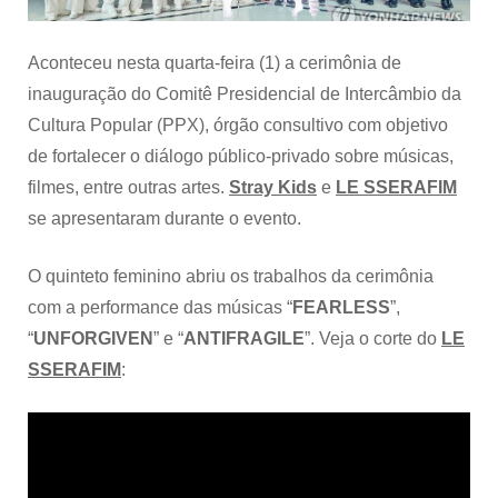
Intercâmbio
da
Cultura
Aconteceu nesta quarta-feira (1) a cerimônia de
Popular
inauguração do Comitê Presidencial de Intercâmbio da
Cultura Popular (PPX), órgão consultivo com objetivo
de fortalecer o diálogo público-privado sobre músicas,
filmes, entre outras artes.
Stray Kids
e
LE SSERAFIM
se apresentaram durante o evento.
O quinteto feminino abriu os trabalhos da cerimônia
com a performance das músicas “
FEARLESS
”,
“
UNFORGIVEN
” e “
ANTIFRAGILE
”. Veja o corte do
LE
SSERAFIM
: