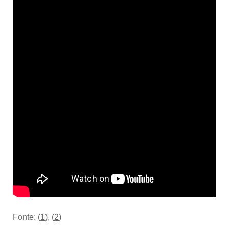
Fonte: (
1
), (
2
)