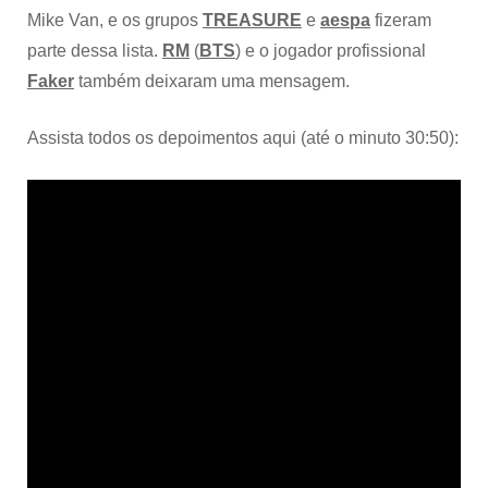
Mike Van, e os grupos
TREASURE
e
aespa
fizeram
parte dessa lista.
RM
(
BTS
) e o jogador profissional
Faker
também deixaram uma mensagem.
Assista todos os depoimentos aqui (até o minuto 30:50):