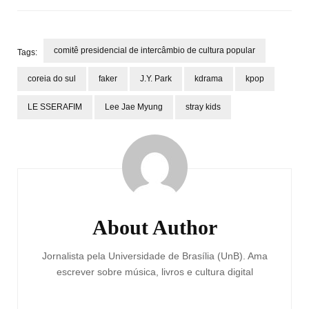
comitê presidencial de intercâmbio de cultura popular
Tags:
coreia do sul
faker
J.Y. Park
kdrama
kpop
LE SSERAFIM
Lee Jae Myung
stray kids
Post
Navigation
About Author
Jornalista pela Universidade de Brasília (UnB). Ama
escrever sobre música, livros e cultura digital