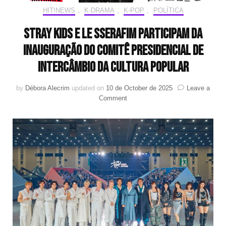
HIT!NEWS
,
K-DRAMA
,
K-POP
,
POLÍTICA
Stray Kids e LE SSERAFIM participam da
inauguração do Comitê Presidencial de
Intercâmbio da Cultura Popular
by
Débora Alecrim
updated on
10 de October de 2025
Leave a
on
Comment
Stray
Kids
e
LE
SSERAFIM
participam
da
inauguração
do
Comitê
Presidencial
de