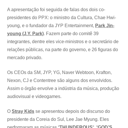
A apresentação foi seguida de falas dos dois co-
presidentes do PPX: o ministro da Cultura, Chae Hwi-
young, e o fundador da JYP Entertainment,
Park Jin-
young (J.Y. Park)
. Fazem parte do comitê 39
integrantes, dentre eles vice-ministros e o secretário de
relações públicas, na parte do governo, e 26 figuras do
mercado privado.
Os CEOs da SM, JYP, YG, Naver Webtoon, Krafton,
Nexon, CJ e Contentree são alguns dos envolvidos.
Assim o órgão envolve a indústria da música, produção
audiovisual e videogames.
O
Stray Kids
se apresentou depois do discurso do
presidente da Coreia do Sul, Lee Jae Myung. Eles
performaram as músicas “
THUNDEROUS
“, “
GOD’S