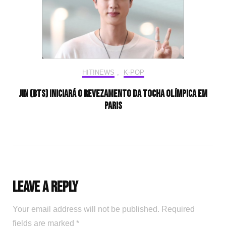
HIT!NEWS
,
K-POP
Jin (BTS) iniciará o revezamento da tocha olímpica em
Paris
Leave a Reply
Your email address will not be published.
Required
fields are marked
*