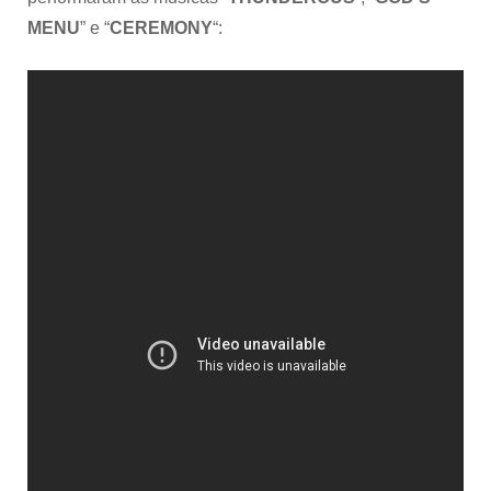
MENU
” e “
CEREMONY
“: