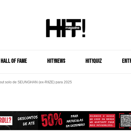
Se é HIT, está aqui!
HIT!Mag
HALL OF FAME
HIT!NEWS
HIT!Quiz
ENT
but solo de SEUNGHAN (ex-RIIZE) para 2025