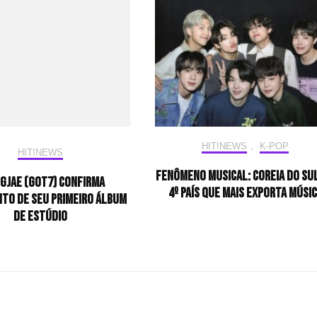
HIT!NEWS
,
K-POP
HIT!NEWS
Fenômeno musical: Coreia do Sul
gjae (GOT7) confirma
4º país que mais exporta músi
to de seu primeiro álbum
de estúdio