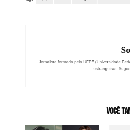
Tags:
Navegação
de
post
So
Jornalista formada pela UFPE (Universidade Fede
estrangeiras. Suges
Você ta