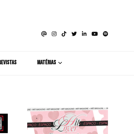
azine
REVISTAS
MATÉRIAS
5+1
Cobertura
Coletiva de Imprensa
Drama? HIT!