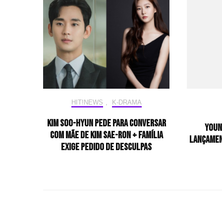
HIT!NEWS
,
K-DRAMA
Kim Soo-hyun pede para conversar
Youn
com mãe de Kim Sae-ron + família
lançamen
exige pedido de desculpas