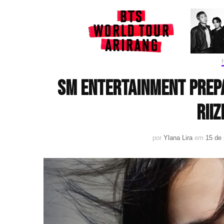
SM Entertainment prepa
RII
por
Ylana Lira
em
15 de