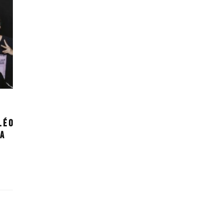
 é o
ca