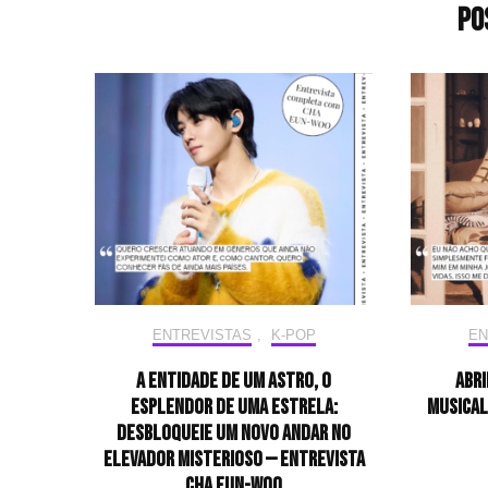
Po
ENTREVISTAS
,
K-POP
EN
A entidade de um astro, o
Abri
esplendor de uma estrela:
musical
desbloqueie um novo andar no
elevador misterioso — Entrevista
CHA EUN-WOO