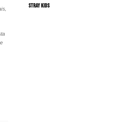
Stray Kids
is,
sta
se