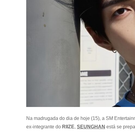
Na madrugada do dia de hoje (15), a SM Entertainme
ex-integrante do
RIIZE
,
SEUNGHAN
está se prepa