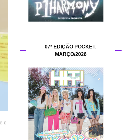
HIT!Queer
HIT!Radar
HIT!Review
07ª EDIÇÃO POCKET:
MARÇO/2026
HIT!Sound
HIT!Vem aí
Panfletando
e o