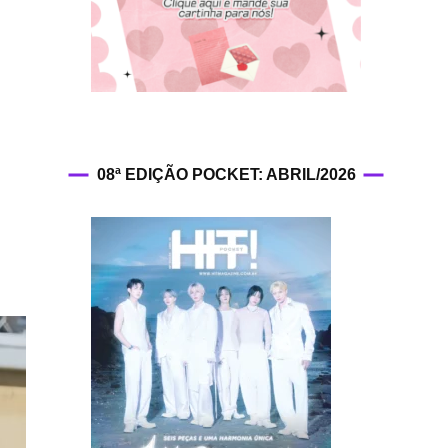
HIT!Fashion
HIT!Filmes
HIT!Games
08ª EDIÇÃO POCKET: ABRIL/2026
HIT!History
HIT!Hop
HIT!Leituras
HIT!Diary
HIT!Lyrics
HIT!Politics