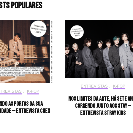
sts populares
ENTREVISTAS
,
K-POP
TREVISTAS
,
K-POP
Nos limites da arte, há sete a
ndo as portas da sua
correndo junto aos STAY —
idade — Entrevista CHEN
Entrevista Stray Kids