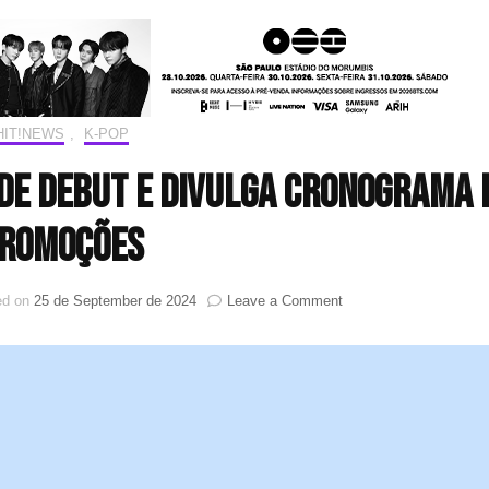
HIT!NEWS
,
K-POP
de debut e divulga cronograma 
romoções
on
ed on
25 de September de 2024
Leave a Comment
SAY
MY
NAME
revela
data
de
debut
e