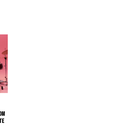
com
te