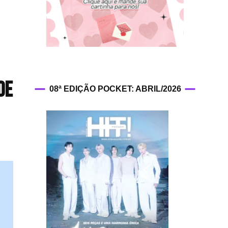
HIT!Fashion
HIT!Filmes
HIT!Games
de
08ª EDIÇÃO POCKET: ABRIL/2026
HIT!History
HIT!Hop
HIT!Leituras
HIT!Diary
HIT!Lyrics
HIT!Politics