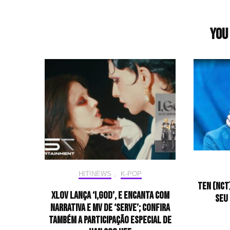
You 
HIT!NEWS
,
K-POP
TEN (NCT
XLOV lança ‘I,GOD’, e encanta com
seu
narrativa e MV de ‘SERVE’; confira
também a participação especial de