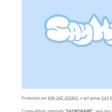
Produzido por
KIM JAE JOONG
, o girl group
SAY 
O mini-álbum, intitulado “
SAYMYNAME
“, será lan