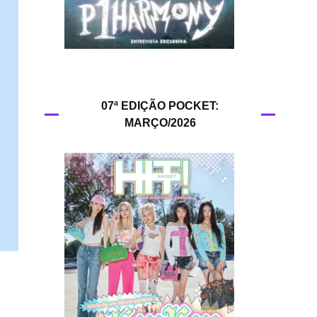
HIT!Queer
HIT!Radar
HIT!Review
07ª EDIÇÃO POCKET:
MARÇO/2026
HIT!Sound
HIT!Vem aí
Panfletando