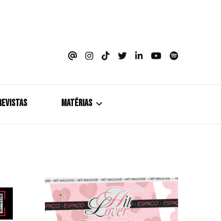
azine
REVISTAS
MATÉRIAS
5+1
Cobertura
Coletiva de Imprensa
Drama? HIT!