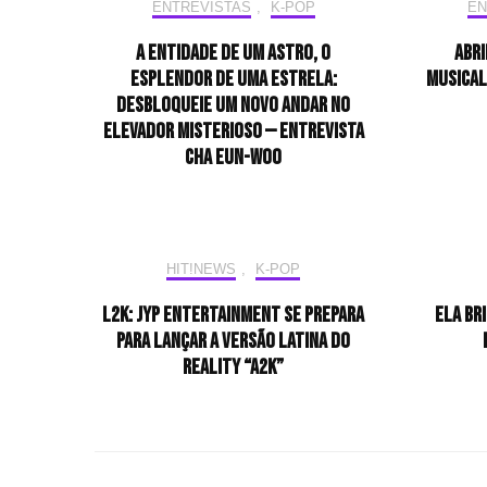
ENTREVISTAS
,
K-POP
EN
A entidade de um astro, o
Abri
esplendor de uma estrela:
musical
desbloqueie um novo andar no
elevador misterioso — Entrevista
CHA EUN-WOO
HIT!NEWS
,
K-POP
L2K: JYP Entertainment se prepara
Ela br
para lançar a versão latina do
reality “A2K”