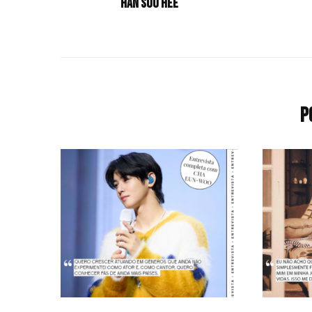
Han Soo Hee
P