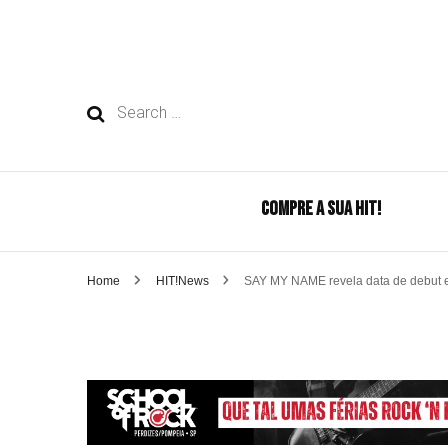
Search
for:
COMPRE A SUA HIT!
Home
HIT!News
SAY MY NAME revela data de debut 