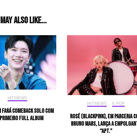
may also like...
HIT!NEWS
HIT!NEWS
,
K-POP
) fará comeback solo com
ROSÉ (BLACKPINK), em parceria 
 primeiro full album
Bruno Mars, lança a empolgan
“APT.”