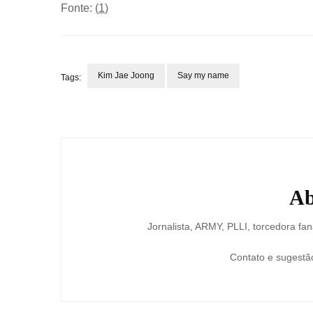
Fonte: (
1
)
Kim Jae Joong
Say my name
Tags:
Post
Navigation
Ab
Jornalista, ARMY, PLLI, torcedora fan
Contato e sugestã