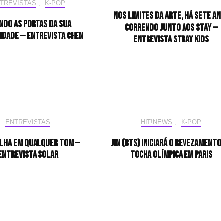
TREVISTAS
,
K-POP
Nos limites da arte, há sete a
ndo as portas da sua
correndo junto aos STAY —
idade — Entrevista CHEN
Entrevista Stray Kids
ENTREVISTAS
HIT!NEWS
,
K-POP
ilha em qualquer tom —
Jin (BTS) iniciará o revezamento
Entrevista Solar
tocha olímpica em Paris