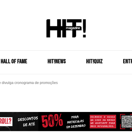
Se é HIT, está aqui!
HIT!Mag
HALL OF FAME
HIT!NEWS
HIT!Quiz
ENT
e divulga cronograma de promoções