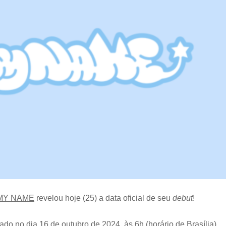
divulga
cronograma
de
promoções
MY NAME
revelou hoje (25) a data oficial de seu
debut
!
çado no dia 16 de outubro de 2024, às 6h (horário de Brasília).