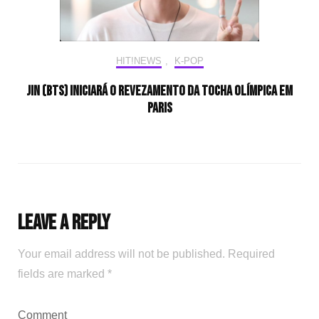
HIT!NEWS
,
K-POP
Jin (BTS) iniciará o revezamento da tocha olímpica em
Paris
Leave a Reply
Your email address will not be published.
Required
fields are marked
*
Comment