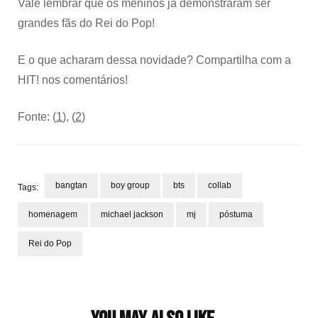
Vale lembrar que os meninos já demonstraram ser
grandes fãs do Rei do Pop!
E o que acharam dessa novidade? Compartilha com a
HIT! nos comentários!
Fonte: (
1
), (
2
)
bangtan
boy group
bts
collab
Tags:
homenagem
michael jackson
mj
póstuma
Rei do Pop
Post
Navigation