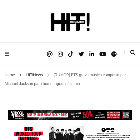
Se é HIT, está aqui!
HIT!Magazine
Home
HIT!News
[RUMOR] BTS grava música composta por
Michael Jackson para homenagem póstuma