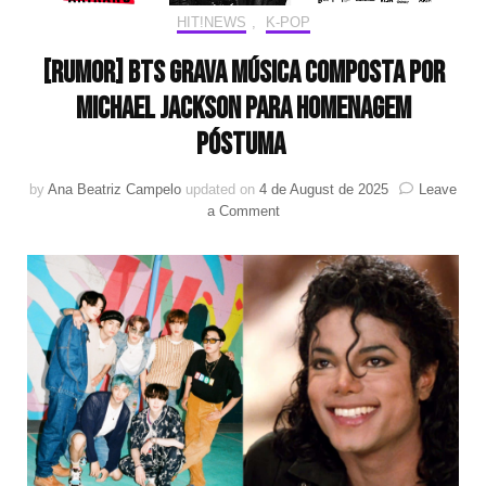
HIT!NEWS
,
K-POP
[RUMOR] BTS grava música composta por
Michael Jackson para homenagem
póstuma
by
Ana Beatriz Campelo
updated on
4 de August de 2025
Leave
on
a Comment
[RUMOR]
BTS
grava
música
composta
por
Michael
Jackson
para
homenagem
póstuma