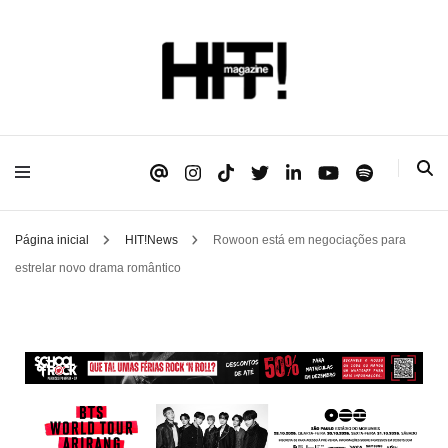
Se é HIT, está aqui!
HIT!Magazine
Página inicial
HIT!News
Rowoon está em negociações para
estrelar novo drama romântico