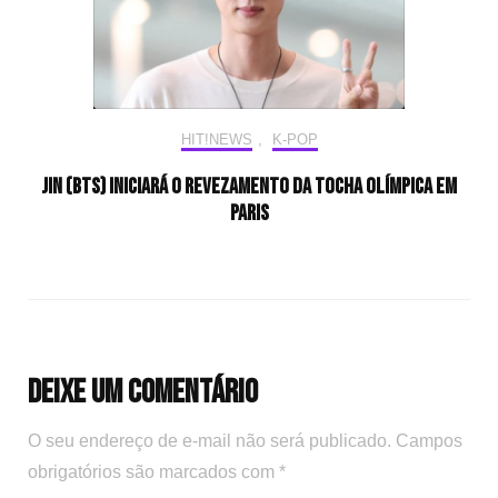
HIT!NEWS
,
K-POP
Jin (BTS) iniciará o revezamento da tocha olímpica em
Paris
Deixe um comentário
O seu endereço de e-mail não será publicado.
Campos
obrigatórios são marcados com
*