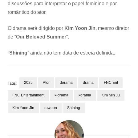
discussões para interpretar o papel feminino e par
romântico do ator.
O drama será dirigido por
Kim Yoon Jin
, mesmo diretor
de “
Our Beloved Summer
“.
“
Shining
” ainda não tem data de estreia definida.
2025
Ator
dorama
drama
FNC Ent
Tags:
FNC Entertainment
k-drama
kdrama
Kim Min Ju
Kim Yoon Jin
rowoon
Shining
Navegação
de
post