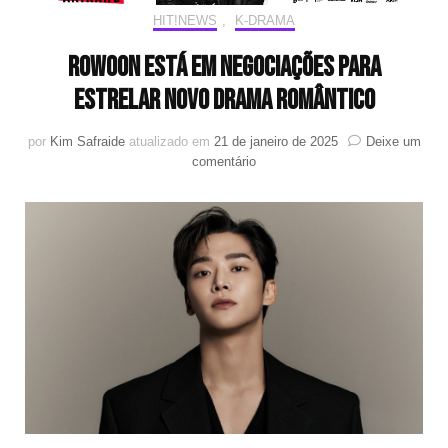
HIT!NEWS
,
K-DRAMA
Rowoon está em negociações para
estrelar novo drama romântico
por
Kim Safraide
atualizado em
21 de janeiro de 2025
Deixe um
em
comentário
Rowoon
está
em
negociações
para
estrelar
novo
drama
romântico