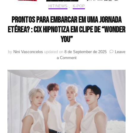
HIT!NEWS
,
K-POP
Prontos para embarcar em uma jornada
etérea? : CIX hipnotiza em clipe de “WONDER
YOU”
by
Nini Vasconcelos
updated on
8 de September de 2025
Leave
on
a Comment
Prontos
para
embarcar
em
uma
jornada
etérea?
:
CIX
hipnotiza
em
clipe