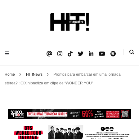
Se é HIT, está aqui!
HIT!Magazine
Home
HIT!News
Prontos para embarcar em uma jornada
etérea? : CIX hipnotiza em clipe de “WONDER YOU”