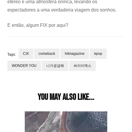
etéreo e uma atmosfera onírica, levando os
espectadores a uma verdadeira viagem dos sonhos.
E então, algum FIX por aqui?
CIX
comeback
hitmagazine
kpop
Tags:
WONDER YOU
니가궁금해
씨아이엑스
Post
Navigation
You may also like...