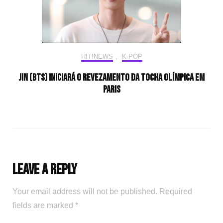
HIT!NEWS
,
K-POP
Jin (BTS) iniciará o revezamento da tocha olímpica em
Paris
Leave a Reply
Your email address will not be published.
Required
fields are marked
*