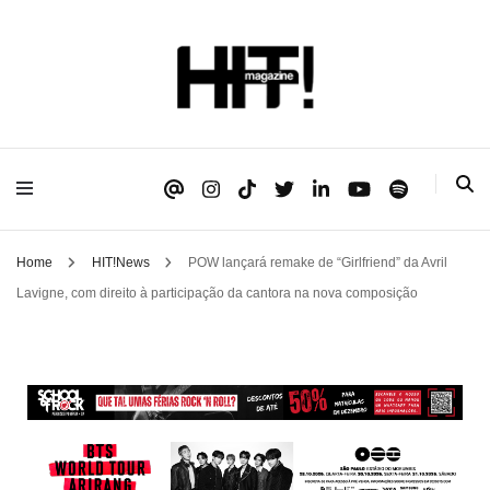
Se é HIT, está aqui!
HIT!Magazine
Home
HIT!News
POW lançará remake de “Girlfriend” da Avril
Lavigne, com direito à participação da cantora na nova composição