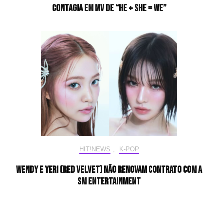
contagia em MV de “He + She = We”
HIT!NEWS
,
K-POP
Wendy e Yeri (Red Velvet) não renovam contrato com a
SM Entertainment