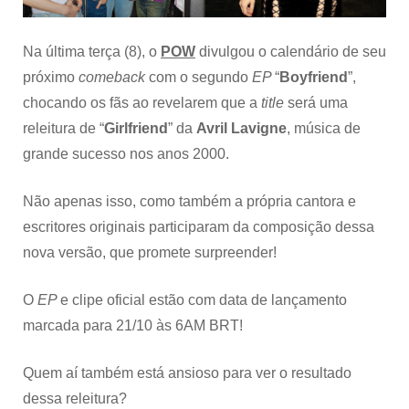
da
cantora
na
Na última terça (8), o
POW
divulgou o calendário de seu
nova
próximo
comeback
com o segundo
EP
“
Boyfriend
”,
composição
chocando os fãs ao revelarem que a
title
será uma
releitura de “
Girlfriend
” da
Avril Lavigne
, música de
grande sucesso nos anos 2000.
Não apenas isso, como também a própria cantora e
escritores originais participaram da composição dessa
nova versão, que promete surpreender!
O
EP
e clipe oficial estão com data de lançamento
marcada para 21/10 às 6AM BRT!
Quem aí também está ansioso para ver o resultado
dessa releitura?