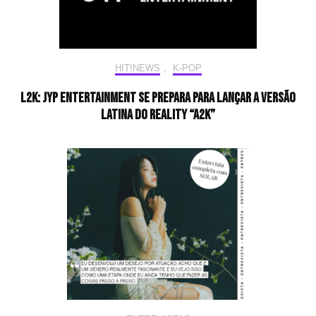
HIT!NEWS
,
K-POP
L2K: JYP Entertainment se prepara para lançar a versão
latina do reality “A2K”