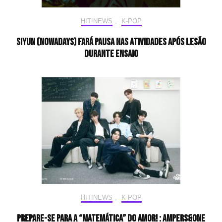
HIT!NEWS
,
K-POP
Siyun (NOWADAYS) fará pausa nas atividades após lesão
durante ensaio
HIT!NEWS
,
K-POP
Prepare-se para a “matemática” do amor! : AMPERS&ONE