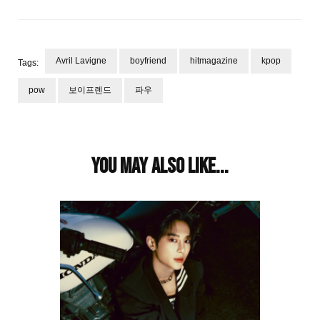
Avril Lavigne
boyfriend
hitmagazine
kpop
Tags:
pow
보이프렌드
파우
Post
Navigation
You may also like...