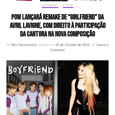
HIT!NEWS
,
K-POP
POW lançará remake de “Girlfriend” da
Avril Lavigne, com direito à participação
da cantora na nova composição
by
Nini Vasconcelos
updated on
10 de October de 2024
Leave a
on
Comment
POW
lançará
remake
de
“Girlfriend”
da
Avril
Lavigne,
com
direito
à
participação