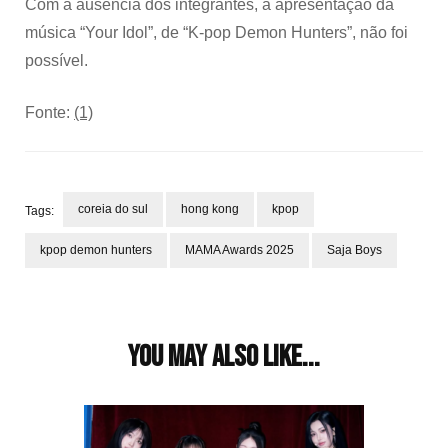
Com a ausência dos integrantes, a apresentação da
música “Your Idol”, de “K-pop Demon Hunters”, não foi
possível.
Fonte:
(1)
coreia do sul
hong kong
kpop
Tags:
kpop demon hunters
MAMA Awards 2025
Saja Boys
Post
Navigation
You may also like...