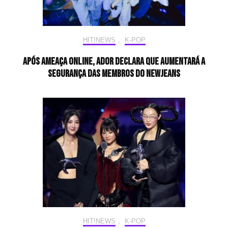
HIT!NEWS
,
K-POP
Após ameaça online, Ador declara que aumentará a
segurança das membros do NewJeans
HIT!NEWS
,
K-POP