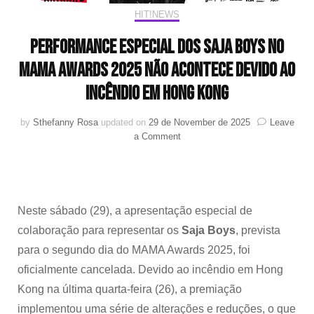
HIT!NEWS
Performance especial dos Saja Boys no
MAMA Awards 2025 não acontece devido ao
incêndio em Hong Kong
by
Sthefanny Rosa
updated on
29 de November de 2025
Leave
on
a Comment
Performance
especial
dos
Saja
Boys
Neste sábado (29), a apresentação especial de
no
colaboração para representar os
Saja Boys
, prevista
MAMA
Awards
para o segundo dia do MAMA Awards 2025, foi
2025
oficialmente cancelada. Devido ao incêndio em Hong
não
Kong na última quarta-feira (26), a premiação
acontece
devido
implementou uma série de alterações e reduções, o que