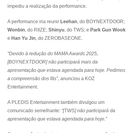
ao
impediu a realização da performance.
incêndio
em
Hong
A performance iria reunir
Leehan
, do BOYNEXTDOOR;
Kong
Wonbin
, do RIIZE;
Shinyu
, do TWS; e
Park Gun Wook
e
Han Yu Jin
, do ZEROBASEONE.
“Devido à redução do MAMA Awards 2025,
[BOYNEXTDOOR] não participará mais da
apresentação que estava agendada para hoje. Pedimos
a compreensão dos fãs”
, anunciou a KOZ
Entertainment.
A PLEDIS Entertainment também divulgou um
comunicado semelhante:
“[TWS] não participará da
apresentação que estava agendada para hoje.”