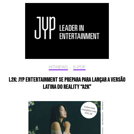
HIT!NEWS
,
K-POP
L2K: JYP Entertainment se prepara para lançar a versão
latina do reality “A2K”