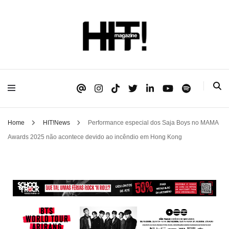
Se é HIT, está aqui!
HIT!Magazine
Home
HIT!News
Performance especial dos Saja Boys no MAMA
Awards 2025 não acontece devido ao incêndio em Hong Kong