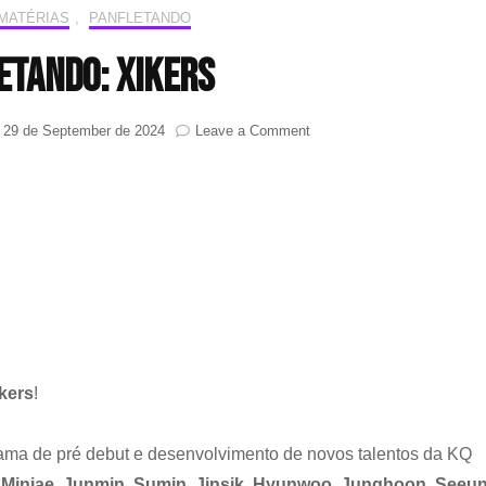
MATÉRIAS
,
PANFLETANDO
etando: xikers
on
n
29 de September de 2024
Leave a Comment
Panfletando:
xikers
ikers
!
ama de pré debut e desenvolvimento de novos talentos da KQ
Minjae
,
Junmin
,
Sumin
,
Jinsik
,
Hyunwoo
,
Junghoon
,
Seeu