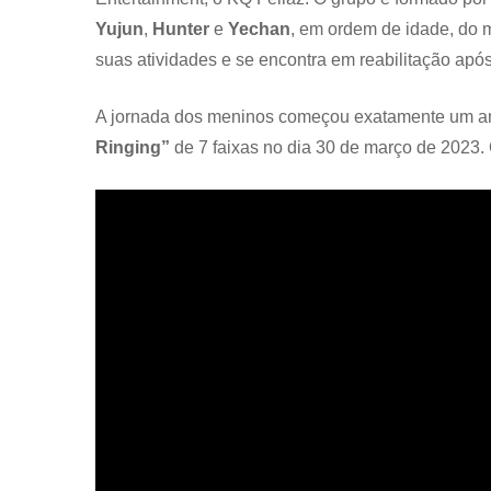
Yujun
,
Hunter
e
Yechan
, em ordem de idade, do
suas atividades e se encontra em reabilitação após
A jornada dos meninos começou exatamente um a
Ringing”
de 7 faixas no dia 30 de março de 2023. C