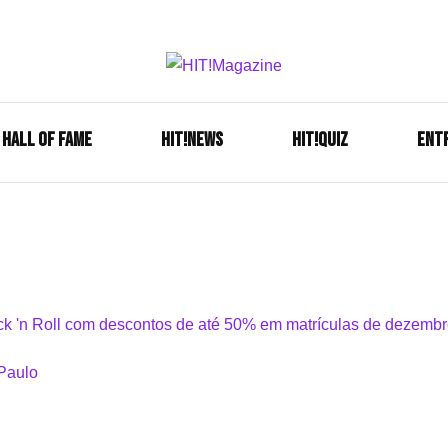
Se é HIT, está aqui!
HIT!Mag
HALL OF FAME
HIT!NEWS
HIT!Quiz
ENT