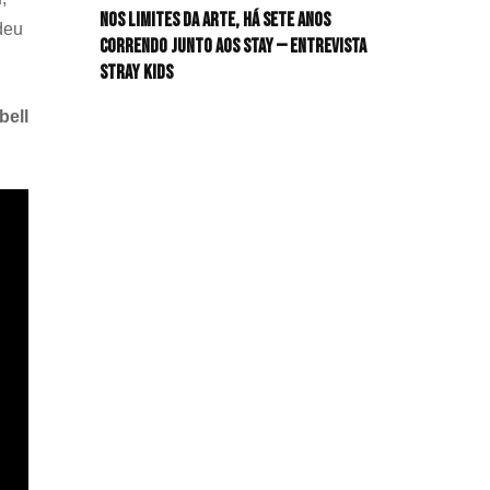
Nos limites da arte, há sete anos
HIT!Radar
deu
correndo junto aos STAY — Entrevista
Stray Kids
HIT!Review
ell
HIT!Sound
HIT!Vem aí
Panfletando