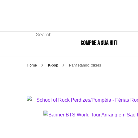
Search
COMPRE A SUA HIT!
for:
Home
K-pop
Panfletando: xikers