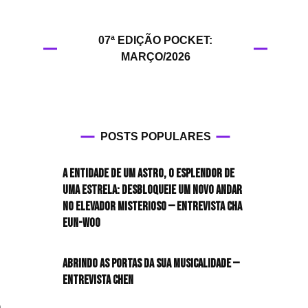
HIT!Filmes
07ª EDIÇÃO POCKET:
HIT!Games
MARÇO/2026
HIT!History
HIT!Hop
POSTS POPULARES
HIT!Leituras
A entidade de um astro, o esplendor de
HIT!Diary
uma estrela: desbloqueie um novo andar
no elevador misterioso — Entrevista CHA
HIT!Lyrics
EUN-WOO
HIT!Politics
Abrindo as portas da sua musicalidade —
Entrevista CHEN
HIT!Queer
n
,