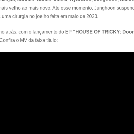
 mais velho ao mais novo. Até esse momento, Junghoon suspen
 uma cirurgia no joelho feita em maio de 2023.
no atrás, com o lançamento do EP
“HOUSE OF TRICKY: Doorb
onfira o MV da faixa título: