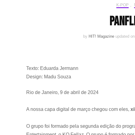
K-POP
,
Panfl
by
HIT! Magazine
updated o
Texto: Eduarda Jermann
Design: Madu Souza
Rio de Janeiro, 9 de abril de 2024
A nossa capa digital de março chegou com eles,
x
O grupo foi formado pela segunda edição do progr
Entertainment, o KQ Fellaz. O grupo é formado por