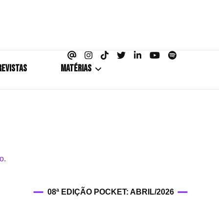
azine
REVISTAS
MATÉRIAS
5+1
Cobertura
Coletiva de Imprensa
Drama? HIT!
08ª EDIÇÃO POCKET: ABRIL/2026
HIT!Fashion