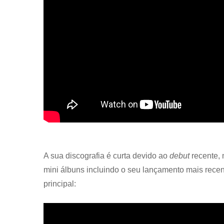
A sua discografia é curta devido ao
debut
recente,
mini álbuns incluindo o seu lançamento mais recen
principal: