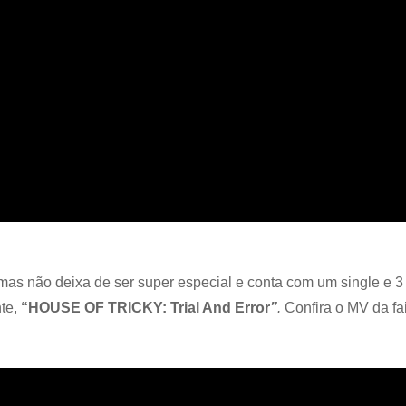
 mas não deixa de ser super especial e conta com um single e 3
te,
“HOUSE OF TRICKY: Trial And Error
”
.
Confira o MV da fa