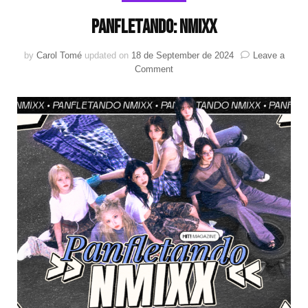
Panfletando: NMIXX
by
Carol Tomé
updated on
18 de September de 2024
Leave a
on
Comment
Panfletando:
NMIXX