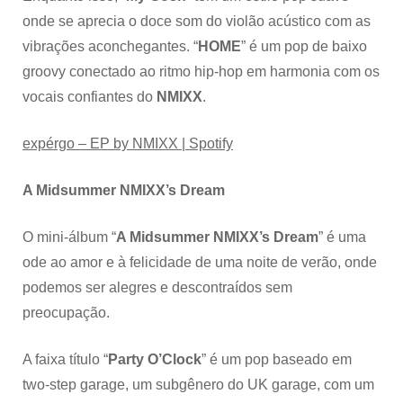
onde se aprecia o doce som do violão acústico com as
vibrações aconchegantes. “
HOME
” é um pop de baixo
groovy conectado ao ritmo hip-hop em harmonia com os
vocais confiantes do
NMIXX
.
expérgo – EP by NMIXX | Spotify
A Midsummer NMIXX’s Dream
O mini-álbum “
A Midsummer NMIXX’s Dream
” é uma
ode ao amor e à felicidade de uma noite de verão, onde
podemos ser alegres e descontraídos sem
preocupação.
A faixa título “
Party O’Clock
” é um pop baseado em
two-step garage, um subgênero do UK garage, com um