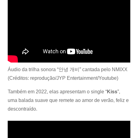
Áudio da trilha sonora “안녕 개비” cantada pelo NMIXX
(Créditos: reprodução/JYP Entertainment/Youtube)
Também em 2022, elas apresentam o single “
Kiss
”,
uma balada suave que remete ao amor de verão, feliz e
descontraído.