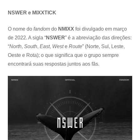
NSWER e MIXXTICK
O nome do
fandom
do
NMIXX
foi divulgado em março
de 2022. A sigla “
NSWER
” é a abreviação das direções:
“
North
,
South
,
East
,
West
e
Route
”
(Norte, Sul, Leste,
Oeste e Rota); o que significa que o grupo sempre
encontrará suas respostas juntos aos fãs.