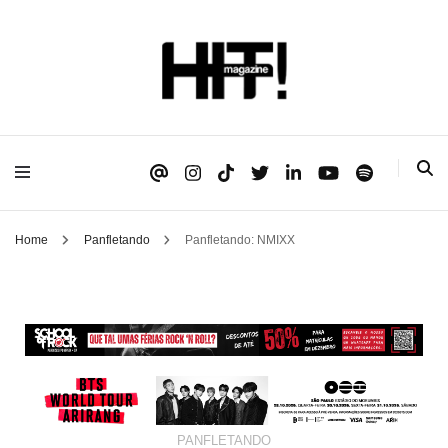
Se é HIT, está aqui!
HIT!Magazine
Home
Panfletando
Panfletando: NMIXX
PANFLETANDO