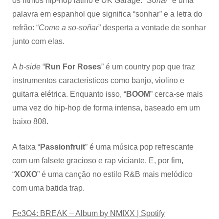
os ritmos hip-hop latino e UK Garage. “
Soñar
” é uma
palavra em espanhol que significa “sonhar” e a letra do
refrão: “
Come a so-soñar
” desperta a vontade de sonhar
junto com elas.
A
b-side
“
Run For Roses
” é um country pop que traz
instrumentos característicos como banjo, violino e
guitarra elétrica. Enquanto isso, “
BOOM
” cerca-se mais
uma vez do hip-hop de forma intensa, baseado em um
baixo 808.
A faixa “
Passionfruit
” é uma música pop refrescante
com um falsete gracioso e rap viciante. E, por fim,
“
XOXO
” é uma canção no estilo R&B
mais melódico
com uma batida trap.
Fe3O4: BREAK – Album by NMIXX | Spotify