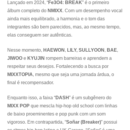
Lançado em 2024, “
Fe3O4: BREAK
” é o primeiro
álbum completo do
NMIXX
. Com um desempenho vocal
ainda mais equilibrado, a harmonia e o tom das
integrantes são bem parecidos, mas, ao mesmo tempo,
elas conseguem ser autênticas.
Nesse momento,
HAEWON
,
LILY,
SULLYOON
,
BAE
,
JIWOO
e
KYUJIN
rompem barreiras e aprendem a
respeitar seus desejos. Fortalecendo a busca por
MIXXTOPIA
, mesmo que seja uma jornada árdua, o
final é recompensador.
Enquanto isso, a faixa “
DASH
” é um subgênero do
MIXX POP
que mescla hip-hop old school com linhas
de baixo proeminentes e pop punk
com um som
vigoroso. Em contrapartida, “
Soñar (Breaker)
” possui