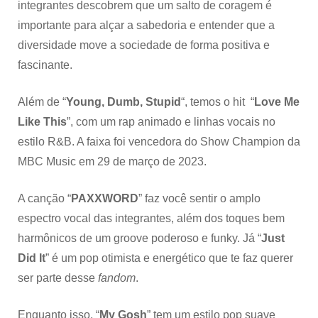
integrantes descobrem que um salto de coragem é
importante para alçar a sabedoria e entender que a
diversidade move a sociedade de forma positiva e
fascinante.
Além de “
Young, Dumb, Stupid
“, temos o hit “
Love Me
Like This
”, com um rap animado e linhas vocais no
estilo R&B. A faixa foi vencedora do Show Champion da
MBC
Music em 29 de março de 2023.
A canção “
PAXXWORD
” faz você sentir o amplo
espectro vocal das integrantes, além dos toques bem
harmônicos de um groove
poderoso e
funky. Já “
Just
Did It
” é um pop otimista e energético que te faz querer
ser parte desse
fandom
.
Enquanto isso, “
My Gosh
” tem um estilo pop suave