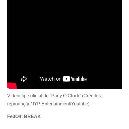
Videoclipe oficial de “Party O’Clock” (Créditos:
reprodução/JYP Entertainment/Youtube)
Fe3O4: BREAK