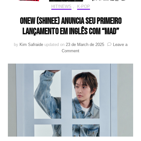
HIT!NEWS
,
K-POP
ONEW (SHINee) anuncia seu primeiro
lançamento em inglês com “MAD”
by
Kim Safraide
updated on
23 de March de 2025
Leave a
on
Comment
ONEW
(SHINee)
anuncia
seu
primeiro
lançamento
em
inglês
com
“MAD”