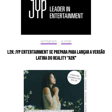
HIT!NEWS
,
K-POP
L2K: JYP Entertainment se prepara para lançar a versão
latina do reality “A2K”