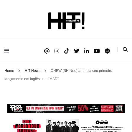
Se é HIT, está aqui!
HIT!Magazine
Home
HIT!News
ONEW (SHINee) anuncia seu primeiro
lançamento em inglês com “MAD”