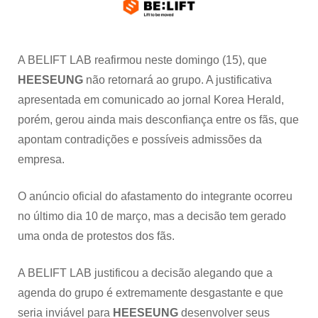
revolta
de
fãs,
que
A BELIFT LAB reafirmou neste domingo (15), que
apontam
HEESEUNG
não retornará ao grupo. A justificativa
má
gestão
apresentada em comunicado ao jornal Korea Herald,
de
porém, gerou ainda mais desconfiança entre os fãs, que
agenda
apontam contradições e possíveis admissões da
empresa.
O anúncio oficial do afastamento do integrante ocorreu
no último dia 10 de março, mas a decisão tem gerado
uma onda de protestos dos fãs.
A BELIFT LAB justificou a decisão alegando que a
agenda do grupo é extremamente desgastante e que
seria inviável para
HEESEUNG
desenvolver seus