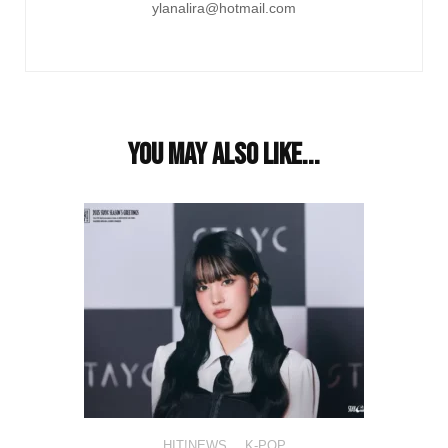
ylanalira@hotmail.com
You may also like...
HIT!NEWS
,
K-POP