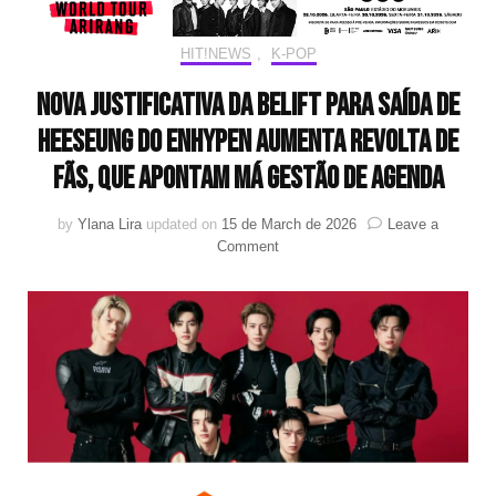
HIT!NEWS
,
K-POP
Nova justificativa da BELIFT para saída de
HEESEUNG do ENHYPEN aumenta revolta de
fãs, que apontam má gestão de agenda
by
Ylana Lira
updated on
15 de March de 2026
Leave a
on
Comment
Nova
justificativa
da
BELIFT
para
saída
de
HEESEUNG
do
ENHYPEN
aumenta