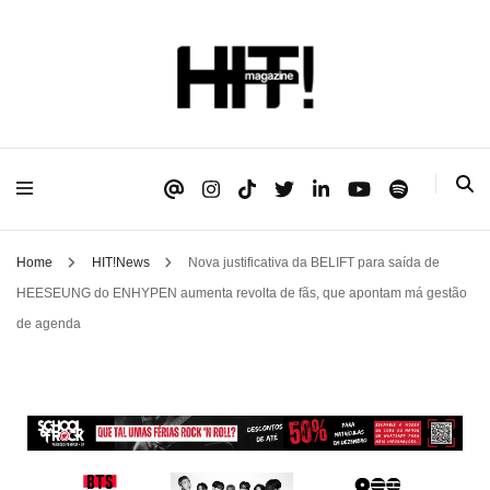
Se é HIT, está aqui!
HIT!Magazine
Home
HIT!News
Nova justificativa da BELIFT para saída de
HEESEUNG do ENHYPEN aumenta revolta de fãs, que apontam má gestão
de agenda