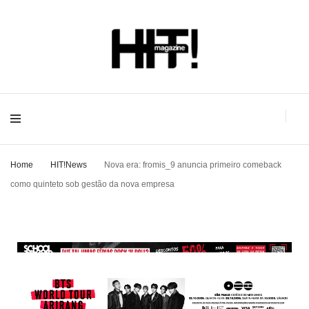
Se é HIT, está aqui!
HIT!Magazine
Home
HIT!News
Nova era: fromis_9 anuncia primeiro comeback
como quinteto sob gestão da nova empresa