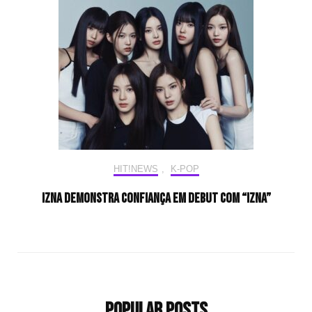
HIT!NEWS
,
K-POP
izna demonstra confiança em debut com “IZNA”
Popular Posts