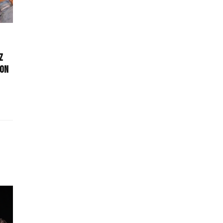
z
non