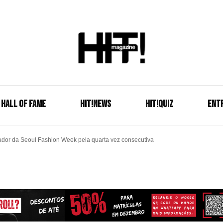
Se é HIT, está aqui!
HIT!Mag
HALL OF FAME
HIT!NEWS
HIT!Quiz
ENT
or da Seoul Fashion Week pela quarta vez consecutiva