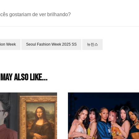
ocês gostariam de ver brilhando?
hion Week
Seoul Fashion Week 2025 SS
뉴진스
may also like...