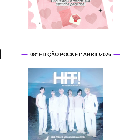
HIT!Fashion
HIT!Filmes
HIT!Games
n
08ª EDIÇÃO POCKET: ABRIL/2026
HIT!History
HIT!Hop
HIT!Leituras
HIT!Diary
HIT!Lyrics
HIT!Politics