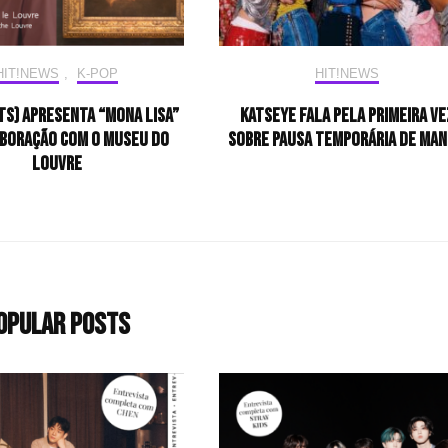
HIT!NEWS
,
K-POP
HIT!NEWS
TS) apresenta “Mona Lisa”
KATSEYE fala pela primeira ve
boração com o Museu do
sobre pausa temporária de Ma
Louvre
opular Posts