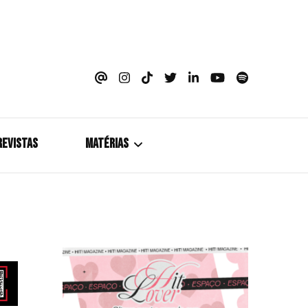
azine
REVISTAS
MATÉRIAS
5+1
Cobertura
Coletiva de Imprensa
Drama? HIT!