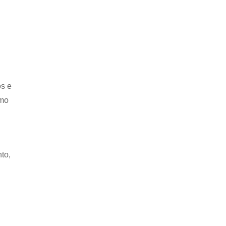
os e
omo
to,