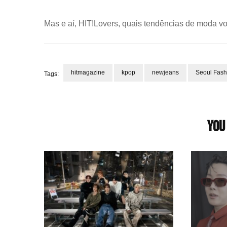
Mas e aí, HIT!Lovers, quais tendências de moda v
hitmagazine
kpop
newjeans
Seoul Fas
Tags:
Post
Navigation
You 