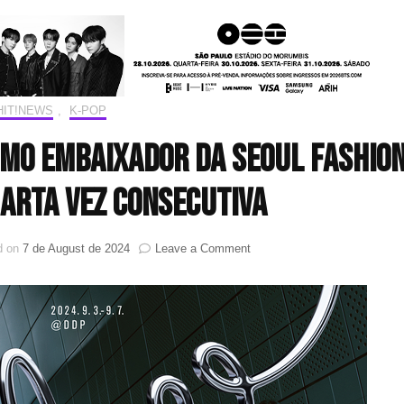
HIT!NEWS
,
K-POP
omo embaixador da Seoul Fashio
arta vez consecutiva
on
d on
7 de August de 2024
Leave a Comment
NewJeans
é
escolhido
como
embaixador
da
Seoul
Fashion