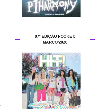
HIT!Queer
HIT!Radar
HIT!Review
07ª EDIÇÃO POCKET:
MARÇO/2026
HIT!Sound
HIT!Vem aí
Panfletando
.