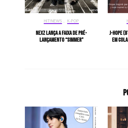
HIT!NEWS
,
K-POP
NEXZ lança a faixa de pré-
j-hope (B
lançamento “Simmer”
em cola
P