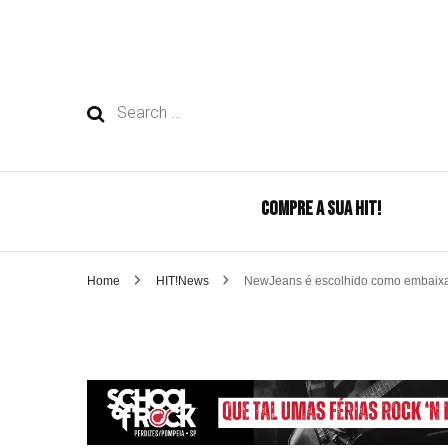
Search
for:
COMPRE A SUA HIT!
Home
HIT!News
NewJeans é escolhido como embaixad