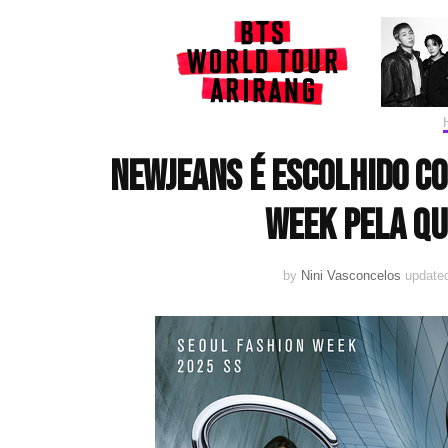
NewJeans é escolhido c
Week pela qu
by
Nini Vasconcelos
update