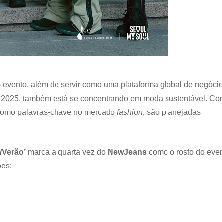
 evento, além de servir como uma plataforma global de negóci
de 2025, também está se concentrando em moda sustentável. C
 como palavras-chave no mercado
fashion
, são planejadas
/Verão’
marca a quarta vez do
NewJeans
como o rosto do even
ões: